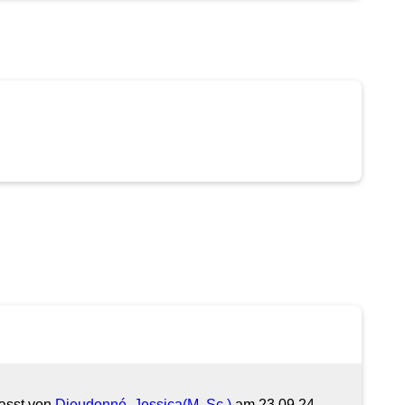
fasst von
Dieudonné, Jessica(M. Sc.)
am 23.09.24