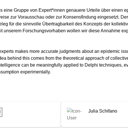
s eine Gruppe von Expert*innen genauere Urteile über einen ep
weise zur Vorausschau oder zur Konsensfindung eingesetzt. De
leg für die sinnvolle Übertragbarkeit des Konzepts der kollektive
Mit unserem Forschungsvorhaben wollen wir diese Annahme expe
 experts makes more accurate judgments about an epistemic issu
idea behind this comes from the theoretical approach of collectiv
e intelligence can be meaningfully applied to Delphi techniques,
assumption experimentally.
Julia Schifano
l