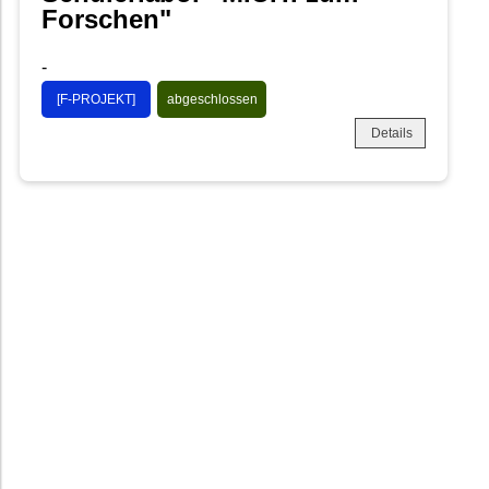
Forschen"
-
[F-PROJEKT]
abgeschlossen
Details