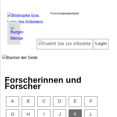
Forschungsdatenbank
INFORMATIONEN | SUCHEN
LOGIN
Willkommen
Registrieren
Login
Projektübersicht
Login
Neueste Projekte
Forscherinnen und Forscher
Suche in Projekten
FAQ
Forscherinnen und
Barrierefreiheit
Forscher
Impressum
Datenschutz
A
B
C
D
E
F
G
H
I
J
K
L