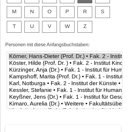
M
N
O
P
R
S
T
U
V
W
Z
Personen mit diese Anfangsbuchstaben: