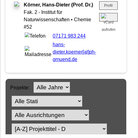
Körner, Hans-Dieter (Prof. Dr.)
Profil
Fak. 2 - Institut für
Naturwissenschaften • Chemie
#52
07171 983 244
hans-
dieter.koerner[at]ph-
gmuend.de
Projekte: