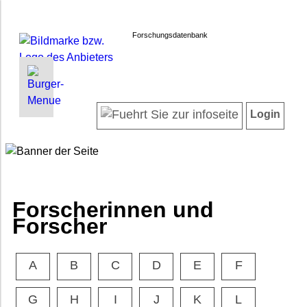
Forschungsdatenbank
INFORMATIONEN | SUCHEN
LOGIN
Willkommen
Registrieren
Login
Projektübersicht
Login
Neueste Projekte
Forscherinnen und Forscher
Suche in Projekten
FAQ
Forscherinnen und
Barrierefreiheit
Forscher
Impressum
Datenschutz
A
B
C
D
E
F
G
H
I
J
K
L