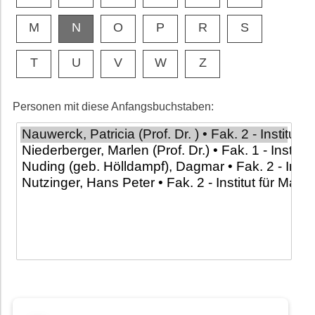
M
N
O
P
R
S
T
U
V
W
Z
Personen mit diese Anfangsbuchstaben: