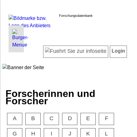
Forschungsdatenbank
INFORMATIONEN | SUCHEN
LOGIN
Willkommen
Registrieren
Login
Projektübersicht
Login
Neueste Projekte
Forscherinnen und Forscher
Suche in Projekten
FAQ
Forscherinnen und
Barrierefreiheit
Forscher
Impressum
Datenschutz
A
B
C
D
E
F
G
H
I
J
K
L