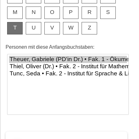
M
N
O
P
R
S
T
U
V
W
Z
Personen mit diese Anfangsbuchstaben: