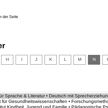
er
H
I
J
K
L
M
N