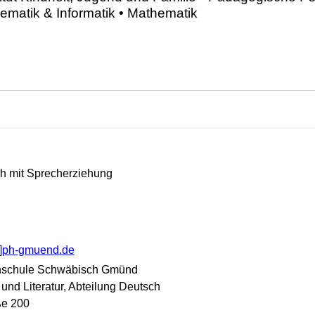
tsch mit Sprecherziehung
at]ph-gmuend.de
hschule Schwäbisch Gmünd
n und Literatur, Abteilung Deutsch
ße 200