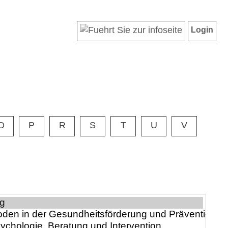
Login
O
P
R
S
T
U
V