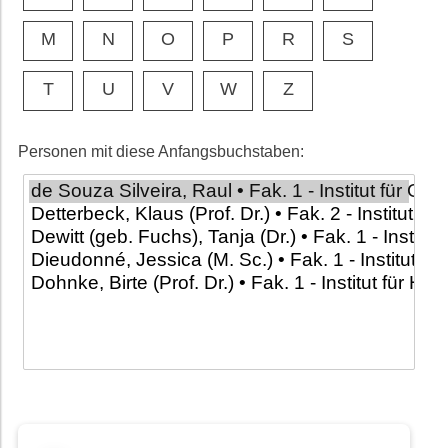
M
N
O
P
R
S
T
U
V
W
Z
Personen mit diese Anfangsbuchstaben: