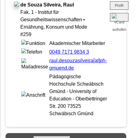
de Souza Silveira, Raul
Profil
Fak. 1 - Institut für
Gesundheitswissenschaften •
Ernährung, Konsum und Mode
#259
Akademischer Mitarbeiter
0049 7171 9834 3
raul.desouzasilveira[at]ph-
gmuend.de
Pädagogische
Hochschule Schwäbisch
Gmünd - University of
Education - Oberbettringer
Str. 200 73525
Schwäbisch Gmünd