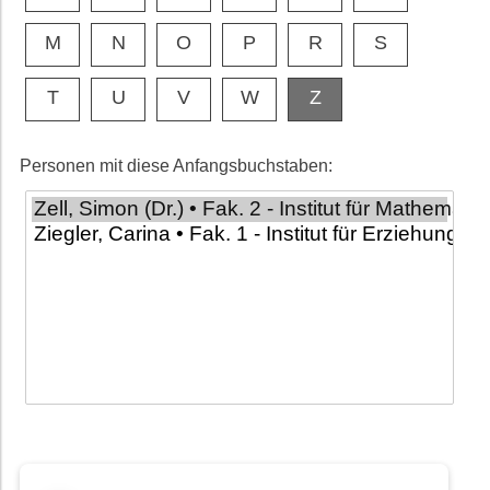
M
N
O
P
R
S
T
U
V
W
Z
Personen mit diese Anfangsbuchstaben: