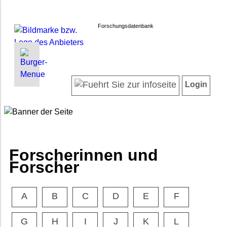
Forschungsdatenbank
INFORMATIONEN | SUCHEN
LOGIN
Willkommen
Registrieren
Login
Projektübersicht
Login
Neueste Projekte
Forscherinnen und Forscher
Suche in Projekten
FAQ
Forscherinnen und
Barrierefreiheit
Forscher
Impressum
Datenschutz
A
B
C
D
E
F
G
H
I
J
K
L