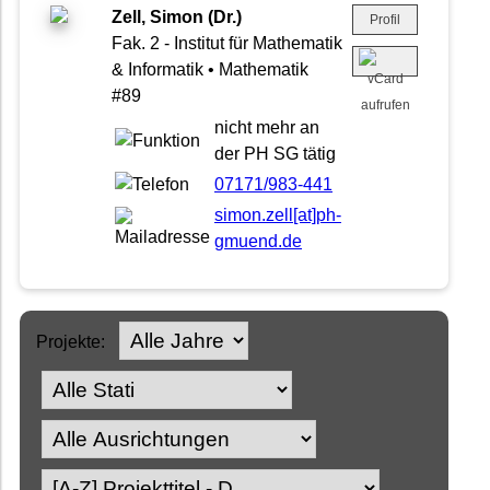
Zell, Simon (Dr.)
Profil
Fak. 2 - Institut für Mathematik
& Informatik • Mathematik
#89
nicht mehr an
der PH SG tätig
07171/983-441
simon.zell[at]ph-
gmuend.de
Projekte: