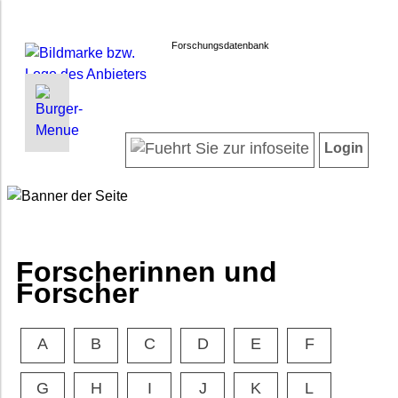
Forschungsdatenbank
INFORMATIONEN | SUCHEN
LOGIN
Willkommen
Registrieren
Login
Projektübersicht
Login
Neueste Projekte
Forscherinnen und Forscher
Suche in Projekten
FAQ
Forscherinnen und
Barrierefreiheit
Forscher
Impressum
Datenschutz
A
B
C
D
E
F
G
H
I
J
K
L