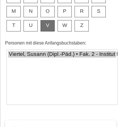
M
N
O
P
R
S
T
U
V
W
Z
Personen mit diese Anfangsbuchstaben: