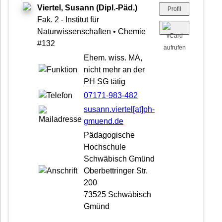
Viertel, Susann (Dipl.-Päd.)
Profil
Fak. 2 - Institut für
Naturwissenschaften • Chemie
#132
Ehem. wiss. MA,
nicht mehr an der
PH SG tätig
07171-983-482
susann.viertel[at]ph-
gmuend.de
Pädagogische
Hochschule
Schwäbisch Gmünd
Oberbettringer Str.
200
73525 Schwäbisch
Gmünd