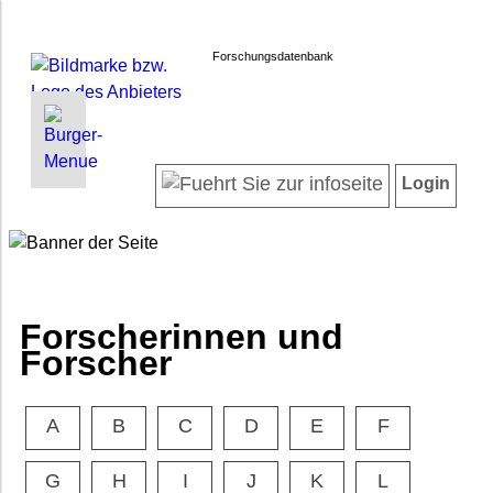
Forschungsdatenbank
INFORMATIONEN | SUCHEN
LOGIN
Willkommen
Registrieren
Login
Projektübersicht
Login
Neueste Projekte
Forscherinnen und Forscher
Suche in Projekten
FAQ
Forscherinnen und
Barrierefreiheit
Forscher
Impressum
Datenschutz
A
B
C
D
E
F
G
H
I
J
K
L