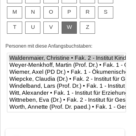
M
N
O
P
R
S
T
U
V
W
Z
Personen mit diese Anfangsbuchstaben: