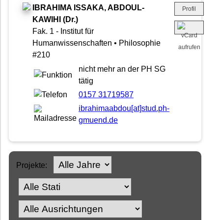
IBRAHIMA ISSAKA, ABDOUL-
Profil
KAWIHI (Dr.)
Fak. 1 - Institut für
Humanwissenschaften • Philosophie
#210
nicht mehr an der PH SG
tätig
0157 31719587
ibrahimaabdou[at]stud.ph-
gmuend.de
Projekte: