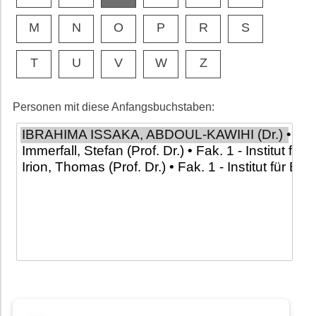
M
N
O
P
R
S
T
U
V
W
Z
Personen mit diese Anfangsbuchstaben: