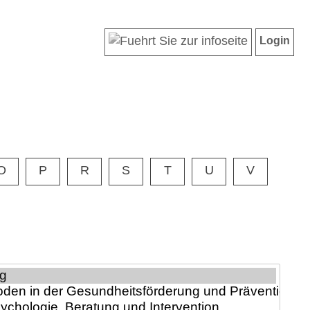
Login
O
P
R
S
T
U
V