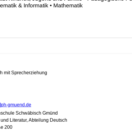
tsch mit Sprecherziehung
at]ph-gmuend.de
hschule Schwäbisch Gmünd
n und Literatur, Abteilung Deutsch
ße 200