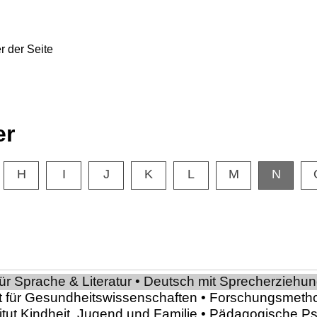
er
H
I
J
K
L
M
N