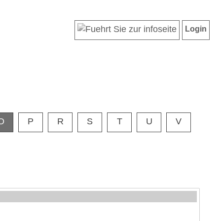
Login
O
P
R
S
T
U
V