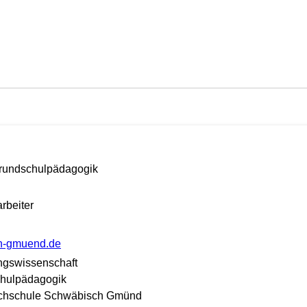
 Grundschulpädagogik
rbeiter
]ph-gmuend.de
hungswissenschaft
chulpädagogik
chschule Schwäbisch Gmünd