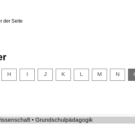
er
H
I
J
K
L
M
N