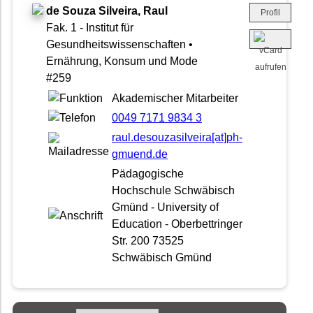
de Souza Silveira, Raul
Profil
Fak. 1 - Institut für
Gesundheitswissenschaften •
Ernährung, Konsum und Mode
#259
Akademischer Mitarbeiter
0049 7171 9834 3
raul.desouzasilveira[at]ph-
gmuend.de
Pädagogische
Hochschule Schwäbisch
Gmünd - University of
Education - Oberbettringer
Str. 200 73525
Schwäbisch Gmünd