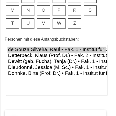
M
N
O
P
R
S
T
U
V
W
Z
Personen mit diese Anfangsbuchstaben: