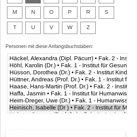
M
N
O
P
R
S
T
U
V
W
Z
Personen mit diese Anfangsbuchstaben: