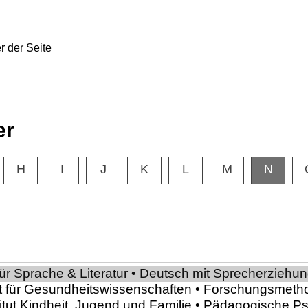
er
H
I
J
K
L
M
N