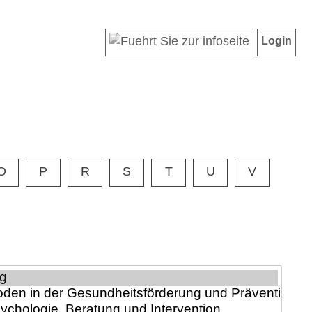
Login
O
P
R
S
T
U
V