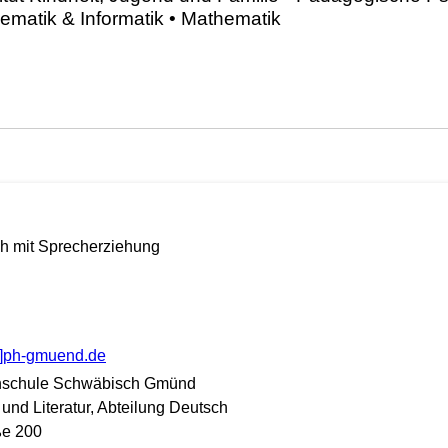
tsch mit Sprecherziehung
at]ph-gmuend.de
hschule Schwäbisch Gmünd
n und Literatur, Abteilung Deutsch
ße 200