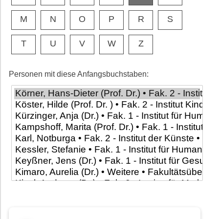
M
N
O
P
R
S
T
U
V
W
Z
Personen mit diese Anfangsbuchstaben: