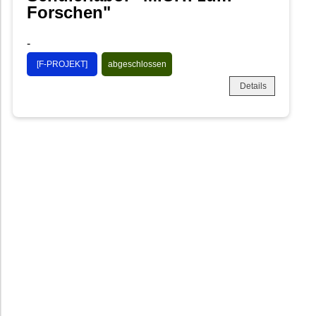
Forschen"
-
[F-PROJEKT]
abgeschlossen
Details