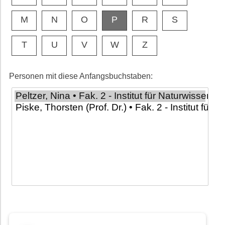
M
N
O
P
R
S
T
U
V
W
Z
Personen mit diese Anfangsbuchstaben: