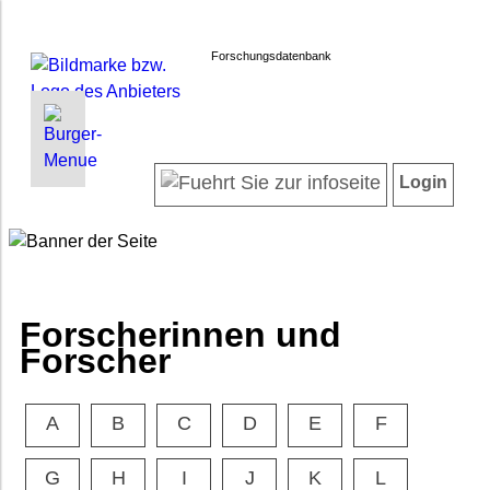
Forschungsdatenbank
INFORMATIONEN | SUCHEN
LOGIN
Willkommen
Registrieren
Login
Projektübersicht
Login
Neueste Projekte
Forscherinnen und Forscher
Suche in Projekten
FAQ
Forscherinnen und
Barrierefreiheit
Forscher
Impressum
Datenschutz
A
B
C
D
E
F
G
H
I
J
K
L