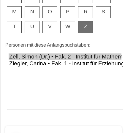
M
N
O
P
R
S
T
U
V
W
Z
Personen mit diese Anfangsbuchstaben: