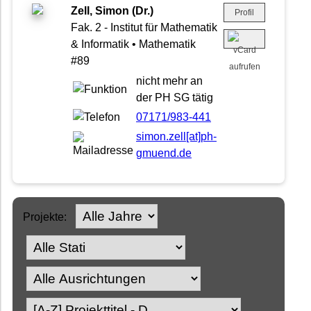
Zell, Simon (Dr.)
Profil
Fak. 2 - Institut für Mathematik
& Informatik • Mathematik
#89
nicht mehr an
der PH SG tätig
07171/983-441
simon.zell[at]ph-
gmuend.de
Projekte: