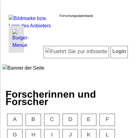
Forschungsdatenbank
INFORMATIONEN | SUCHEN
LOGIN
Willkommen
Registrieren
Login
Projektübersicht
Login
Neueste Projekte
Forscherinnen und Forscher
Suche in Projekten
FAQ
Forscherinnen und
Barrierefreiheit
Forscher
Impressum
Datenschutz
A
B
C
D
E
F
G
H
I
J
K
L