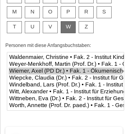
M
N
O
P
R
S
T
U
V
W
Z
Personen mit diese Anfangsbuchstaben: