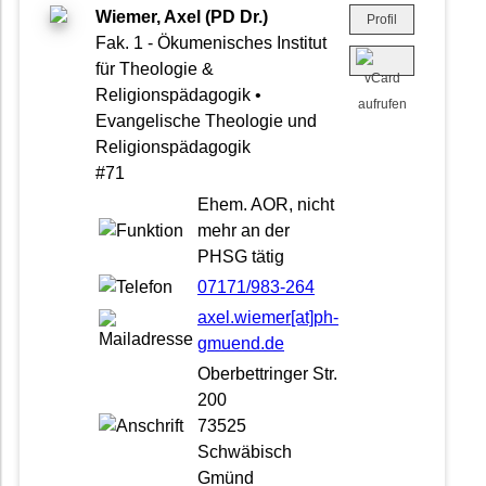
Wiemer, Axel (PD Dr.)
Profil
Fak. 1 - Ökumenisches Institut
für Theologie &
Religionspädagogik •
Evangelische Theologie und
Religionspädagogik
#71
Ehem. AOR, nicht
mehr an der
PHSG tätig
07171/983-264
axel.wiemer[at]ph-
gmuend.de
Oberbettringer Str.
200
73525
Schwäbisch
Gmünd