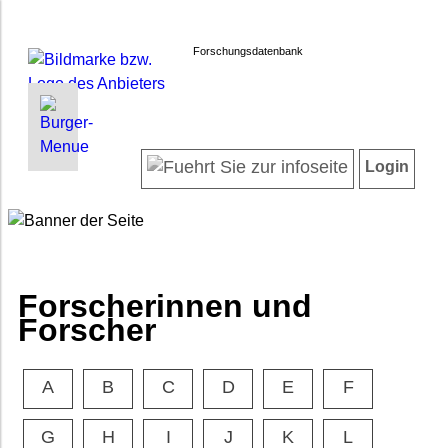
Forschungsdatenbank
INFORMATIONEN | SUCHEN
LOGIN
Willkommen
Registrieren
Login
Projektübersicht
Login
Neueste Projekte
Forscherinnen und Forscher
Suche in Projekten
FAQ
Forscherinnen und
Barrierefreiheit
Forscher
Impressum
Datenschutz
A
B
C
D
E
F
G
H
I
J
K
L