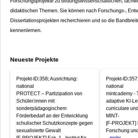
Forschungsprojekte zu bildungswissenschaftlichen, fachw
didaktischen Themen. Sie können nach Forschungs-, Entw
Dissertationsprojekten recherchieren und so die Bandbrei
kennenlernen.
Neueste Projekte
Projekt-ID:358; Ausrichtung:
Projekt-ID:357
national
national
PROTECT – Partizipation von
mintcademy - T
Schüler:innen mit
adaptive KI-Ler
sonderpädagogischem
curriculare un
Förderbedarf an der Entwicklung
MINT-
schulischer Schutzkonzepte gegen
[F-PROJEKT] Pr
sexualisierte Gewalt
Forschung und
[F-PROJEKT] Fak. 1 - Institut für
...mehr