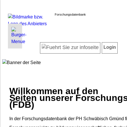
Forschungsdatenbank
INFORMATIONEN | SUCHEN
LOGIN
Willkommen
Registrieren
Login
Projektübersicht
Login
Neueste Projekte
Forscherinnen und Forscher
Suche in Projekten
FAQ
Willkommen auf den
Barrierefreiheit
Seiten unserer Forschung
Impressum
(FDB)
Datenschutz
In der Forschungsdatenbank der PH Schwäbisch Gmünd f