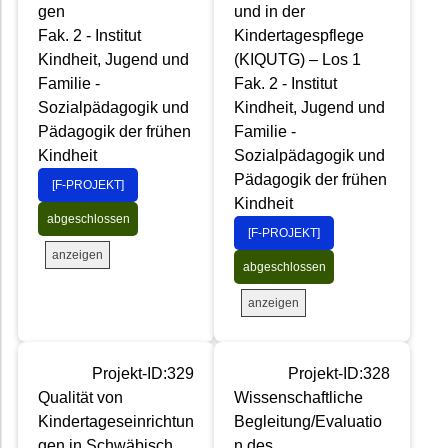
gen
und in der
Fak. 2 - Institut
Kindertagespflege
Kindheit, Jugend und
(KIQUTG) – Los 1
Familie -
Fak. 2 - Institut
Sozialpädagogik und
Kindheit, Jugend und
Pädagogik der frühen
Familie -
Kindheit
Sozialpädagogik und
Pädagogik der frühen
[F-PROJEKT]
Kindheit
abgeschlossen
[F-PROJEKT]
anzeigen
abgeschlossen
anzeigen
Projekt-ID:329
Projekt-ID:328
Qualität von
Wissenschaftliche
Kindertageseinrichtun
Begleitung/Evaluatio
gen in Schwäbisch
n des