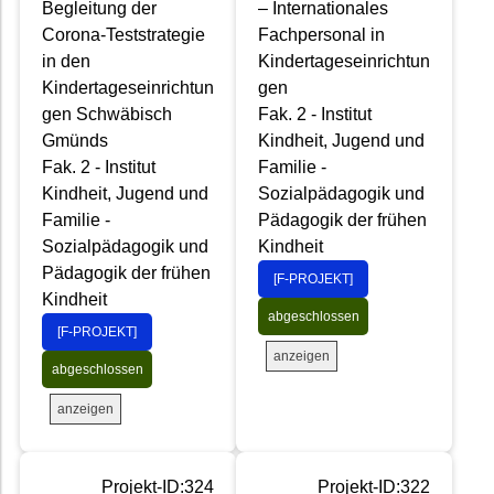
Begleitung der
– Internationales
Corona-Teststrategie
Fachpersonal in
in den
Kindertageseinrichtun
Kindertageseinrichtun
gen
gen Schwäbisch
Fak. 2 - Institut
Gmünds
Kindheit, Jugend und
Fak. 2 - Institut
Familie -
Kindheit, Jugend und
Sozialpädagogik und
Familie -
Pädagogik der frühen
Sozialpädagogik und
Kindheit
Pädagogik der frühen
[F-PROJEKT]
Kindheit
abgeschlossen
[F-PROJEKT]
anzeigen
abgeschlossen
anzeigen
Projekt-ID:324
Projekt-ID:322