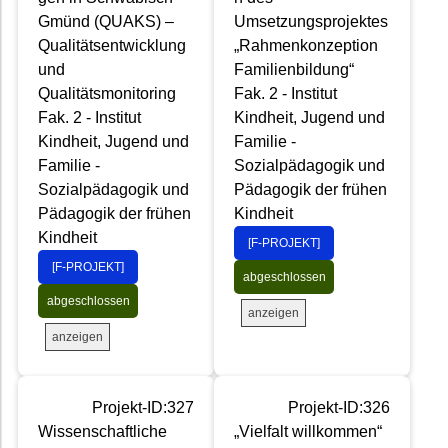
Gmünd (QUAKS) –
Umsetzungsprojektes
Qualitätsentwicklung
„Rahmenkonzeption
und
Familienbildung“
Qualitätsmonitoring
Fak. 2 - Institut
Fak. 2 - Institut
Kindheit, Jugend und
Kindheit, Jugend und
Familie -
Familie -
Sozialpädagogik und
Sozialpädagogik und
Pädagogik der frühen
Pädagogik der frühen
Kindheit
Kindheit
[F-PROJEKT]
[F-PROJEKT]
abgeschlossen
abgeschlossen
anzeigen
anzeigen
Projekt-ID:327
Projekt-ID:326
Wissenschaftliche
„Vielfalt willkommen“