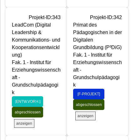
Projekt-ID:343
Projekt-ID:342
LeadCom (Digital
Primat des
Leadership &
Pädagogischen in der
Kommunikations- und
Digitalen
Kooperationsentwickl
Grundbildung (P³DiG)
ung)
Fak. 1 - Institut für
Fak. 1 - Institut für
Erziehungswissensch
Erziehungswissensch
aft -
aft -
Grundschulpädagogi
Grundschulpädagogi
k
k
[F-PROJEKT]
[ENTW.VORH.]
abgeschlossen
abgeschlossen
anzeigen
anzeigen