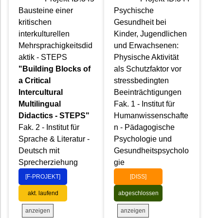
Bausteine einer
Psychische
kritischen
Gesundheit bei
interkulturellen
Kinder, Jugendlichen
Mehrsprachigkeitsdid
und Erwachsenen:
aktik - STEPS
Physische Aktivität
"Building Blocks of
als Schutzfaktor vor
a Critical
stressbedingten
Intercultural
Beeinträchtigungen
Multilingual
Fak. 1 - Institut für
Didactics - STEPS"
Humanwissenschafte
Fak. 2 - Institut für
n - Pädagogische
Sprache & Literatur -
Psychologie und
Deutsch mit
Gesundheitspsycholo
Sprecherziehung
gie
[F-PROJEKT]
[DISS]
akt. laufend
abgeschlossen
anzeigen
anzeigen