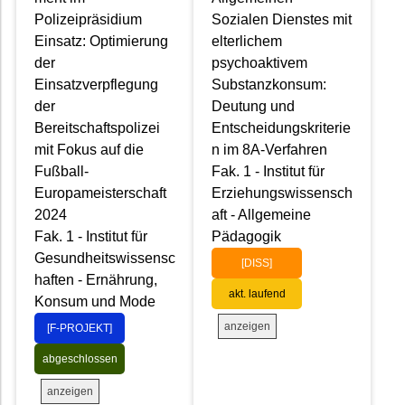
Polizeipräsidium
Sozialen Dienstes mit
Einsatz: Optimierung
elterlichem
der
psychoaktivem
Einsatzverpflegung
Substanzkonsum:
der
Deutung und
Bereitschaftspolizei
Entscheidungskriterie
mit Fokus auf die
n im 8A-Verfahren
Fußball-
Fak. 1 - Institut für
Europameisterschaft
Erziehungswissensch
2024
aft - Allgemeine
Fak. 1 - Institut für
Pädagogik
Gesundheitswissensc
[DISS]
haften - Ernährung,
akt. laufend
Konsum und Mode
anzeigen
[F-PROJEKT]
abgeschlossen
anzeigen