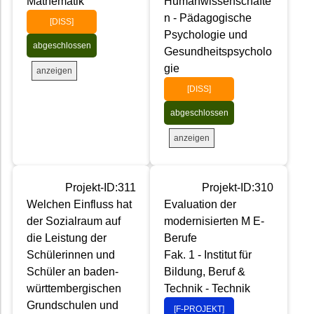
Mathematik
Humanwissenschafte
n - Pädagogische
[DISS]
Psychologie und
abgeschlossen
Gesundheitspsycholo
gie
anzeigen
[DISS]
abgeschlossen
anzeigen
Projekt-ID:311
Projekt-ID:310
Welchen Einfluss hat
Evaluation der
der Sozialraum auf
modernisierten M E-
die Leistung der
Berufe
Schülerinnen und
Fak. 1 - Institut für
Schüler an baden-
Bildung, Beruf &
württembergischen
Technik - Technik
Grundschulen und
[F-PROJEKT]