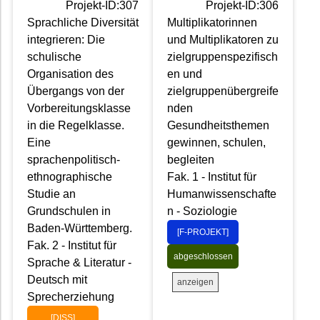
Projekt-ID:307
Projekt-ID:306
Sprachliche Diversität
Multiplikatorinnen
integrieren: Die
und Multiplikatoren zu
schulische
zielgruppenspezifisch
Organisation des
en und
Übergangs von der
zielgruppenübergreife
Vorbereitungsklasse
nden
in die Regelklasse.
Gesundheitsthemen
Eine
gewinnen, schulen,
sprachenpolitisch-
begleiten
ethnographische
Fak. 1 - Institut für
Studie an
Humanwissenschafte
Grundschulen in
n - Soziologie
Baden-Württemberg.
[F-PROJEKT]
Fak. 2 - Institut für
abgeschlossen
Sprache & Literatur -
Deutsch mit
anzeigen
Sprecherziehung
[DISS]