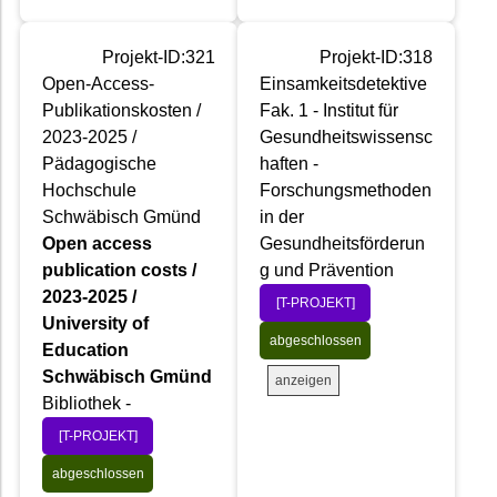
Projekt-ID:321
Projekt-ID:318
Open-Access-
Einsamkeitsdetektive
Publikationskosten /
Fak. 1 - Institut für
2023-2025 /
Gesundheitswissensc
Pädagogische
haften -
Hochschule
Forschungsmethoden
Schwäbisch Gmünd
in der
Open access
Gesundheitsförderun
publication costs /
g und Prävention
2023-2025 /
[T-PROJEKT]
University of
abgeschlossen
Education
Schwäbisch Gmünd
anzeigen
Bibliothek -
[T-PROJEKT]
abgeschlossen