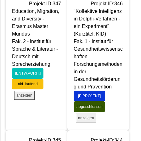
Projekt-ID:347
Projekt-ID:346
Education, Migration,
"Kollektive Intelligenz
and Diversity -
in Delphi-Verfahren -
Erasmus Master
ein Experiment"
Mundus
(Kurztitel: KID)
Fak. 2 - Institut für
Fak. 1 - Institut für
Sprache & Literatur -
Gesundheitswissensc
Deutsch mit
haften -
Sprecherziehung
Forschungsmethoden
in der
[ENTW.VORH.]
Gesundheitsförderun
akt. laufend
g und Prävention
anzeigen
[F-PROJEKT]
abgeschlossen
anzeigen
Projekt-ID:345
Projekt-ID:344