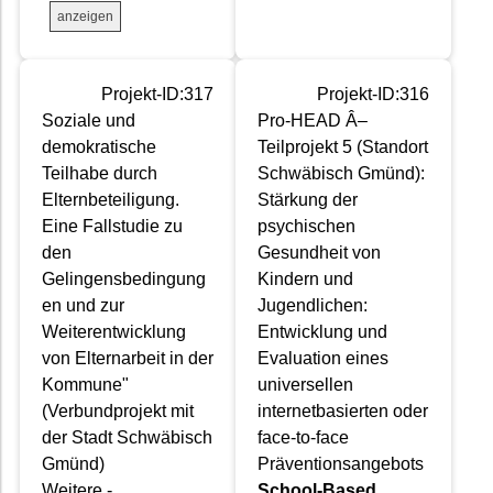
anzeigen
Projekt-ID:317
Projekt-ID:316
Soziale und
Pro-HEAD Â–
demokratische
Teilprojekt 5 (Standort
Teilhabe durch
Schwäbisch Gmünd):
Elternbeteiligung.
Stärkung der
Eine Fallstudie zu
psychischen
den
Gesundheit von
Gelingensbedingung
Kindern und
en und zur
Jugendlichen:
Weiterentwicklung
Entwicklung und
von Elternarbeit in der
Evaluation eines
Kommune"
universellen
(Verbundprojekt mit
internetbasierten oder
der Stadt Schwäbisch
face-to-face
Gmünd)
Präventionsangebots
Weitere -
School-Based