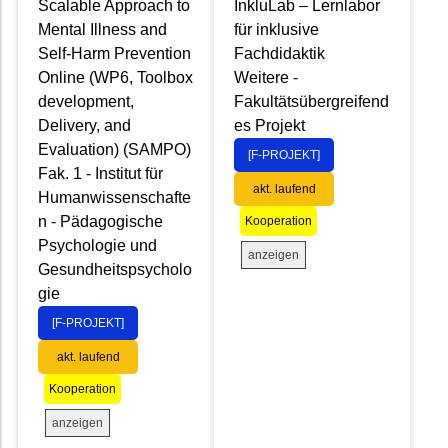
Scalable Approach to
InkluLab – Lernlabor
Mental Illness and
für inklusive
Self-Harm Prevention
Fachdidaktik
Online (WP6, Toolbox
Weitere -
development,
Fakultätsübergreifend
Delivery, and
es Projekt
Evaluation) (SAMPO)
[F-PROJEKT]
Fak. 1 - Institut für
akt. laufend
Humanwissenschafte
n - Pädagogische
Kooperation
Psychologie und
anzeigen
Gesundheitspsycholo
gie
[F-PROJEKT]
akt. laufend
Kooperation
anzeigen