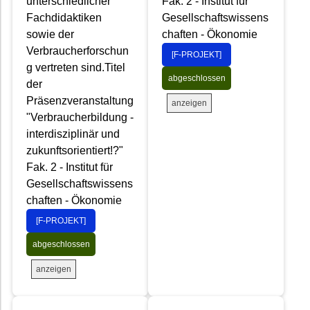
unterschiedlicher
Fak. 2 - Institut für
Fachdidaktiken
Gesellschaftswissens
sowie der
chaften - Ökonomie
Verbraucherforschun
[F-PROJEKT]
g vertreten sind.Titel
abgeschlossen
der
Präsenzveranstaltung
anzeigen
"Verbraucherbildung -
interdisziplinär und
zukunftsorientiert!?"
Fak. 2 - Institut für
Gesellschaftswissens
chaften - Ökonomie
[F-PROJEKT]
abgeschlossen
anzeigen