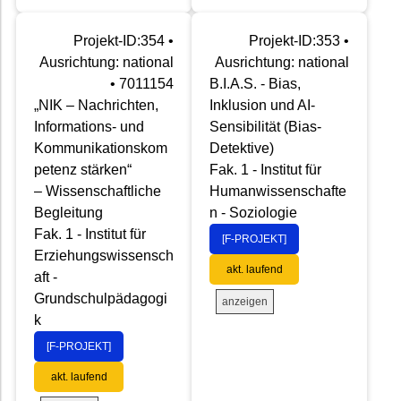
Projekt-ID:354 •
Projekt-ID:353 •
Ausrichtung: national
Ausrichtung: national
• 7011154
B.I.A.S. - Bias,
„NIK – Nachrichten,
Inklusion und AI-
Informations- und
Sensibilität (Bias-
Kommunikationskom
Detektive)
petenz stärken“
Fak. 1 - Institut für
– Wissenschaftliche
Humanwissenschafte
Begleitung
n - Soziologie
Fak. 1 - Institut für
[F-PROJEKT]
Erziehungswissensch
akt. laufend
aft -
Grundschulpädagogi
anzeigen
k
[F-PROJEKT]
akt. laufend