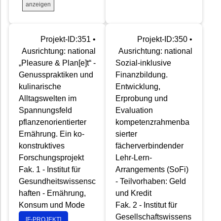
anzeigen
Projekt-ID:351 •
Projekt-ID:350 •
Ausrichtung: national
Ausrichtung: national
„Pleasure & Plan[e]t“ -
Sozial-inklusive
Genusspraktiken und
Finanzbildung.
kulinarische
Entwicklung,
Alltagswelten im
Erprobung und
Spannungsfeld
Evaluation
pflanzenorientierter
kompetenzrahmenba
Ernährung. Ein ko-
sierter
konstruktives
fächerverbindender
Forschungsprojekt
Lehr-Lern-
Fak. 1 - Institut für
Arrangements (SoFi)
Gesundheitswissensc
- Teilvorhaben: Geld
haften - Ernährung,
und Kredit
Konsum und Mode
Fak. 2 - Institut für
Gesellschaftswissens
[F-PROJEKT]