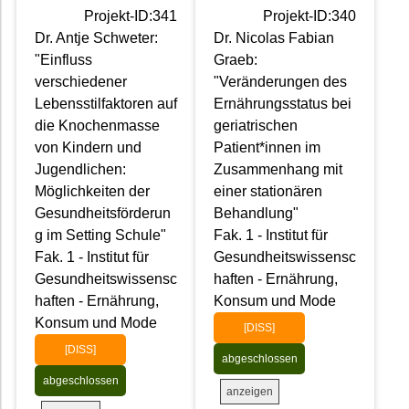
Projekt-ID:341
Projekt-ID:340
Dr. Antje Schweter:
Dr. Nicolas Fabian
"Einfluss
Graeb:
verschiedener
"Veränderungen des
Lebensstilfaktoren auf
Ernährungsstatus bei
die Knochenmasse
geriatrischen
von Kindern und
Patient*innen im
Jugendlichen:
Zusammenhang mit
Möglichkeiten der
einer stationären
Gesundheitsförderun
Behandlung"
g im Setting Schule"
Fak. 1 - Institut für
Fak. 1 - Institut für
Gesundheitswissensc
Gesundheitswissensc
haften - Ernährung,
haften - Ernährung,
Konsum und Mode
Konsum und Mode
[DISS]
[DISS]
abgeschlossen
abgeschlossen
anzeigen