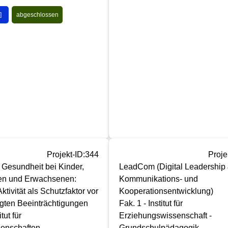
]
abgeschlossen
Projekt-ID:344
Proje
Gesundheit bei Kinder,
LeadCom (Digital Leadership
en und Erwachsenen:
Kommunikations- und
tivität als Schutzfaktor vor
Kooperationsentwicklung)
gten Beeinträchtigungen
Fak. 1 - Institut für
itut für
Erziehungswissenschaft -
nschaften -
Grundschulpädagogik