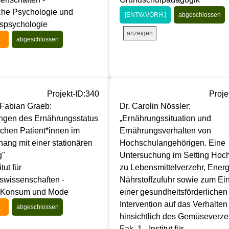
he Psychologie und
[ENTW.VORH.]
abgeschlossen
spsychologie
anzeigen
abgeschlossen
Projekt-ID:340
Proje
 Fabian Graeb:
Dr. Carolin Nössler:
ngen des Ernährungsstatus
„Ernährungssituation und
ischen Patient*innen im
Ernährungsverhalten von
ng mit einer stationären
Hochschulangehörigen. Eine
g"
Untersuchung im Setting Hoc
itut für
zu Lebensmittelverzehr, Energ
swissenschaften -
Nährstoffzufuhr sowie zum Ein
, Konsum und Mode
einer gesundheitsförderlichen
Intervention auf das Verhalten
abgeschlossen
hinsichtlich des Gemüseverze
Fak. 1 - Institut für