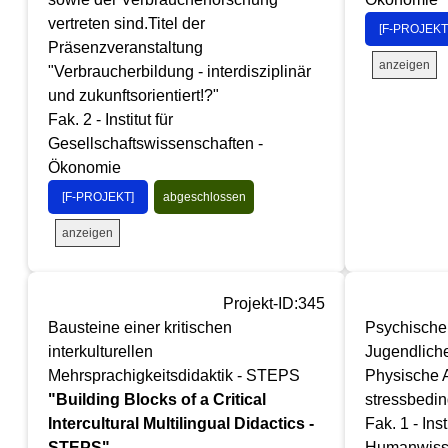
vertreten sind.Titel der
[F-PROJEKT
Präsenzveranstaltung
anzeigen
"Verbraucherbildung - interdisziplinär
und zukunftsorientiert!?"
Fak. 2 - Institut für
Gesellschaftswissenschaften -
Ökonomie
[F-PROJEKT]
abgeschlossen
anzeigen
Projekt-ID:345
Bausteine einer kritischen
Psychische 
interkulturellen
Jugendlich
Mehrsprachigkeitsdidaktik - STEPS
Physische Ak
"Building Blocks of a Critical
stressbedin
Intercultural Multilingual Didactics -
Fak. 1 - Inst
STEPS"
Humanwisse