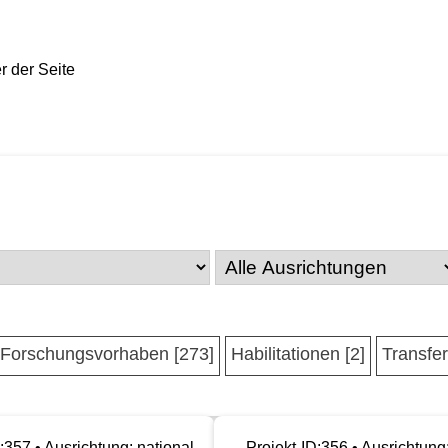
Forschungsvorhaben [273]
Habilitationen [2]
Transfer
:357 • Ausrichtung: national
Projekt-ID:356 • Ausrichtung