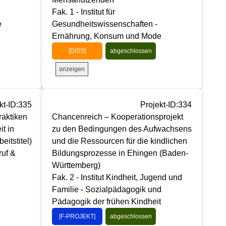
Fak. 1 - Institut für
e
Gesundheitswissenschaften -
Ernährung, Konsum und Mode
[DISS]
abgeschlossen
anzeigen
kt-ID:335
Projekt-ID:334
raktiken
Chancenreich – Kooperationsprojekt
it in
zu den Bedingungen des Aufwachsens
itstitel)
und die Ressourcen für die kindlichen
ruf &
Bildungsprozesse in Ehingen (Baden-
Württemberg)
Fak. 2 - Institut Kindheit, Jugend und
Familie - Sozialpädagogik und
Pädagogik der frühen Kindheit
[F-PROJEKT]
abgeschlossen