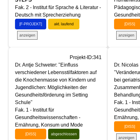
Fak. 2 - Institut für Sprache & Literatur -
Pädagogisc
Deutsch mit Sprecherziehung
Gesundheit
[F-PROJEKT]
akt. laufend
[DISS]
anzeigen
anzeigen
Projekt-ID:341
Dr. Antje Schweter: "Einfluss
Dr. Nicolas
verschiedener Lebensstilfaktoren auf
"Veränderu
die Knochenmasse von Kindern und
bei geriatr
Jugendlichen: Möglichkeiten der
Zusammenha
Gesundheitsförderung im Setting
Behandlun
Schule"
Fak. 1 - Inst
Fak. 1 - Institut für
Gesundheit
Gesundheitswissenschaften -
Ernährung
Ernährung, Konsum und Mode
[DISS]
[DISS]
abgeschlossen
anzeigen