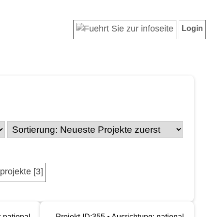
Login
projekte [3]
: national
Projekt-ID:355 • Ausrichtung: national