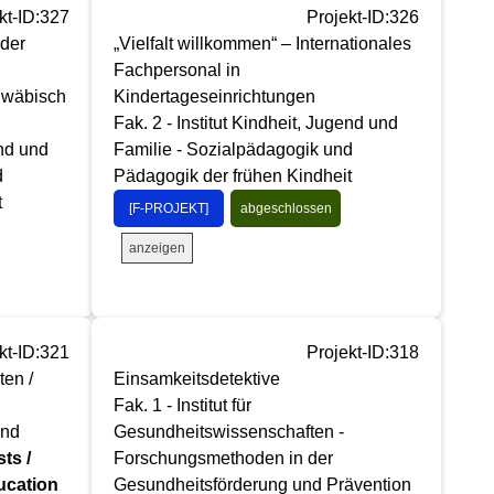
kt-ID:327
Projekt-ID:326
 der
„Vielfalt willkommen“ – Internationales
Fachpersonal in
hwäbisch
Kindertageseinrichtungen
Fak. 2 - Institut Kindheit, Jugend und
end und
Familie - Sozialpädagogik und
d
Pädagogik der frühen Kindheit
t
[F-PROJEKT]
abgeschlossen
anzeigen
kt-ID:321
Projekt-ID:318
en /
Einsamkeitsdetektive
Fak. 1 - Institut für
ünd
Gesundheitswissenschaften -
ts /
Forschungsmethoden in der
ucation
Gesundheitsförderung und Prävention