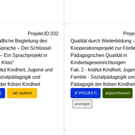
Projekt-ID:332
Proje
tliche Begleitung des
Qualität durch Weiterbildung 
Sprache – Der Schlüssel
Kooperationsprojekt zur Förd
 – Ein Sprachprojekt in
Pädagogischen Qualität in
 Kitas“
Kindertageseinrichtungen
titut Kindheit, Jugend und
Fak. 2 - Institut Kindheit, Jug
ozialpädagogik und
Familie - Sozialpädagogik un
er frühen Kindheit
Pädagogik der frühen Kindhei
]
akt. laufend
[F-PROJEKT]
abgeschlossen
anzeigen