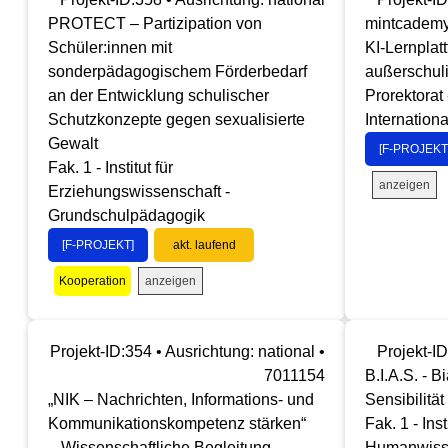
PROTECT – Partizipation von
mintcademy 
Schüler:innen mit
KI-Lernplatt
sonderpädagogischem Förderbedarf
außerschul
an der Entwicklung schulischer
Prorektorat
Schutzkonzepte gegen sexualisierte
Internation
Gewalt
[F-PROJEKT
Fak. 1 - Institut für
anzeigen
Erziehungswissenschaft -
Grundschulpädagogik
[F-PROJEKT]
akt. laufend
anzeigen
Kooperation
Projekt-ID:354 • Ausrichtung: national •
Projekt-ID
7011154
B.I.A.S. - B
„NIK – Nachrichten, Informations- und
Sensibilität
Kommunikationskompetenz stärken“
Fak. 1 - Inst
– Wissenschaftliche Begleitung
Humanwisse