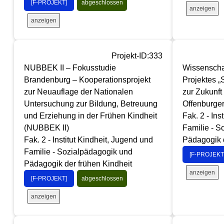
[F-PROJEKT]
abgeschlossen
anzeigen
anzeigen
Projekt-ID:333
NUBBEK II – Fokusstudie
Wissenschaf
Brandenburg – Kooperationsprojekt
Projektes „
zur Neuauflage der Nationalen
zur Zukunft
Untersuchung zur Bildung, Betreuung
Offenburger
und Erziehung in der Frühen Kindheit
Fak. 2 - Ins
(NUBBEK II)
Familie - S
Fak. 2 - Institut Kindheit, Jugend und
Pädagogik d
Familie - Sozialpädagogik und
[F-PROJEKT
Pädagogik der frühen Kindheit
anzeigen
[F-PROJEKT]
abgeschlossen
anzeigen