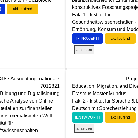
konstruktives Forschungsproj
]
akt. laufend
Fak. 1 - Institut für
Gesundheitswissenschaften -
Ernährung, Konsum und Mod
[F-PROJEKT]
akt. laufend
anzeigen
348 • Ausrichtung: national •
Proje
7012321
Education, Migration, and Dive
 Bildung und Digitalisierung
Erasmus Master Mundus
sche Analyse von Online
Fak. 2 - Institut für Sprache & L
erialien zur finanziellen
Deutsch mit Sprecherziehung
einer mediatisierten Welt
[ENTW.VORH.]
akt. laufend
itut für
anzeigen
tswissenschaften -