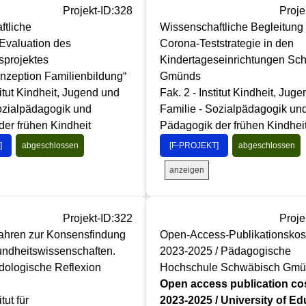
Projekt-ID:328
Proje
ftliche
Wissenschaftliche Begleitung
Evaluation des
Corona-Teststrategie in den
projektes
Kindertageseinrichtungen Sc
zeption Familienbildung“
Gmünds
titut Kindheit, Jugend und
Fak. 2 - Institut Kindheit, Jug
ozialpädagogik und
Familie - Sozialpädagogik un
er frühen Kindheit
Pädagogik der frühen Kindhei
]
abgeschlossen
[F-PROJEKT]
abgeschlossen
anzeigen
Projekt-ID:322
Proje
fahren zur Konsensfindung
Open-Access-Publikationskost
undheitswissenschaften.
2023-2025 / Pädagogische
dologische Reflexion
Hochschule Schwäbisch Gm
Open access publication cos
itut für
2023-2025 / University of Ed