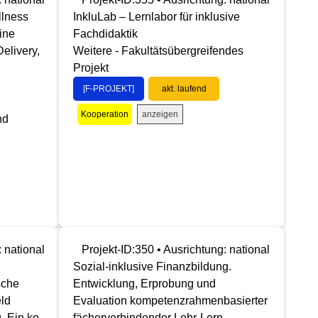
llness
InkluLab – Lernlabor für inklusive
ine
Fachdidaktik
elivery,
Weitere - Fakultätsübergreifendes
Projekt
[F-PROJEKT]
akt. laufend
anzeigen
Kooperation
nd
: national
Projekt-ID:350 • Ausrichtung: national
Sozial-inklusive Finanzbildung.
sche
Entwicklung, Erprobung und
ld
Evaluation kompetenzrahmenbasierter
. Ein ko-
fächerverbindender Lehr-Lern-