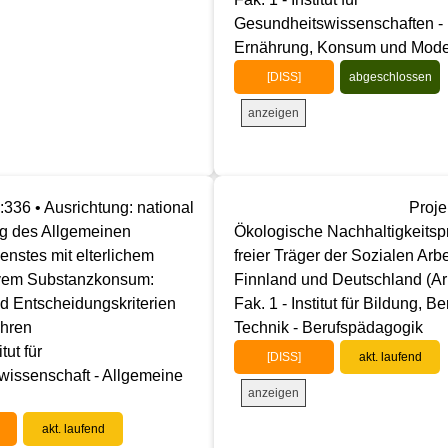
Gesundheitswissenschaften -
Ernährung, Konsum und Mod
[DISS]
abgeschlossen
anzeigen
:336 • Ausrichtung: national
Proje
 des Allgemeinen
Ökologische Nachhaltigkeitsp
enstes mit elterlichem
freier Träger der Sozialen Arbe
vem Substanzkonsum:
Finnland und Deutschland (Arbe
d Entscheidungskriterien
Fak. 1 - Institut für Bildung, Be
ahren
Technik - Berufspädagogik
itut für
[DISS]
akt. laufend
wissenschaft - Allgemeine
anzeigen
akt. laufend