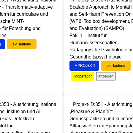
- Transformativ-adaptive
Scalable Approach to Mental I
form für curriculare und
and Self-Harm Prevention Onl
ische MINT-
(WP6, Toolbox development, D
 - für Forschung und
and Evaluation) (SAMPO)
ales
Fak. 1 - Institut für
Humanwissenschaften -
]
akt. laufend
Pädagogische Psychologie u
Gesundheitspsychologie
[F-PROJEKT]
akt. laufend
anzeigen
Kooperation
:353 • Ausrichtung: national
Projekt-ID:351 • Ausrichtung
ias, Inklusion und AI-
„Pleasure & Plan[e]t“ -
 (Bias-Detektive)
Genusspraktiken und kulinari
itut für
Alltagswelten im Spannungsfe
nschaften - Soziologie
pflanzenorientierter Ernährung