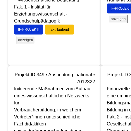
Fak. 1 - Institut für
[F-PROJEKT
Erziehungswissenschaft -
anzeigen
Grundschulpädagogik
[F-PROJEKT]
akt. laufend
anzeigen
Projekt-ID:349 • Ausrichtung: national •
Projekt-ID:
7012322
Initiierende Maßnahmen zum Aufbau
Finanzielle
eines wissenschaftlichen Netzwerks
eine empiri
für
Bildungsmat
Verbraucherbildung, in welchem
Bildung in 
Vertreter*innen unterschiedlicher
Fak. 2 - Inst
Fachdidaktiken
Gesellschaf
sowie der Verbraucherforschung
Ökonomie