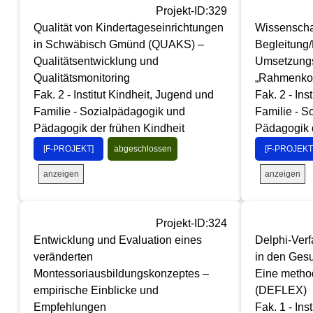
Projekt-ID:329
Qualität von Kindertageseinrichtungen
Wissenscha
in Schwäbisch Gmünd (QUAKS) –
Begleitung/
Qualitätsentwicklung und
Umsetzungs
Qualitätsmonitoring
„Rahmenkon
Fak. 2 - Institut Kindheit, Jugend und
Fak. 2 - Ins
Familie - Sozialpädagogik und
Familie - S
Pädagogik der frühen Kindheit
Pädagogik d
[F-PROJEKT]
abgeschlossen
[F-PROJEKT
anzeigen
anzeigen
Projekt-ID:324
Entwicklung und Evaluation eines
Delphi-Ver
veränderten
in den Ges
Montessoriausbildungskonzeptes –
Eine metho
empirische Einblicke und
(DEFLEX)
Empfehlungen
Fak. 1 - Inst