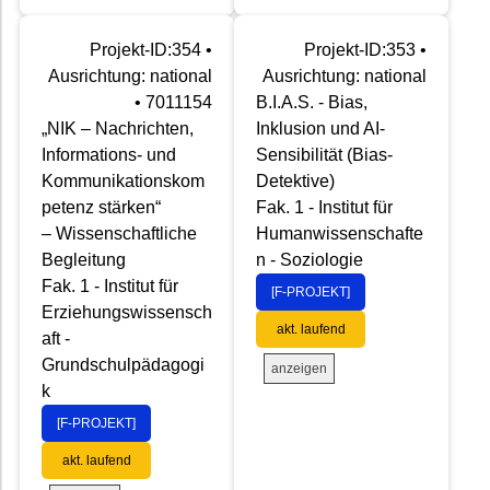
Projekt-ID:354 •
Projekt-ID:353 •
Ausrichtung: national
Ausrichtung: national
• 7011154
B.I.A.S. - Bias,
„NIK – Nachrichten,
Inklusion und AI-
Informations- und
Sensibilität (Bias-
Kommunikationskom
Detektive)
petenz stärken“
Fak. 1 - Institut für
– Wissenschaftliche
Humanwissenschafte
Begleitung
n - Soziologie
Fak. 1 - Institut für
[F-PROJEKT]
Erziehungswissensch
akt. laufend
aft -
Grundschulpädagogi
anzeigen
k
[F-PROJEKT]
akt. laufend