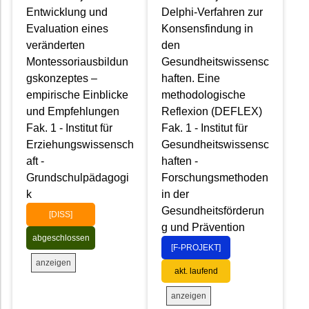
Entwicklung und
Delphi-Verfahren zur
Evaluation eines
Konsensfindung in
veränderten
den
Montessoriausbildun
Gesundheitswissensc
gskonzeptes –
haften. Eine
empirische Einblicke
methodologische
und Empfehlungen
Reflexion (DEFLEX)
Fak. 1 - Institut für
Fak. 1 - Institut für
Erziehungswissensch
Gesundheitswissensc
aft -
haften -
Grundschulpädagogi
Forschungsmethoden
k
in der
Gesundheitsförderun
[DISS]
g und Prävention
abgeschlossen
[F-PROJEKT]
anzeigen
akt. laufend
anzeigen