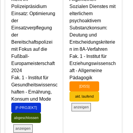
Polizeipräsidium
Sozialen Dienstes mit
Einsatz: Optimierung
elterlichem
der
psychoaktivem
Einsatzverpflegung
Substanzkonsum:
der
Deutung und
Bereitschaftspolizei
Entscheidungskriterie
mit Fokus auf die
n im 8A-Verfahren
Fußball-
Fak. 1 - Institut für
Europameisterschaft
Erziehungswissensch
2024
aft - Allgemeine
Fak. 1 - Institut für
Pädagogik
Gesundheitswissensc
[DISS]
haften - Ernährung,
akt. laufend
Konsum und Mode
anzeigen
[F-PROJEKT]
abgeschlossen
anzeigen