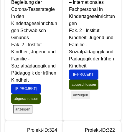
Begleitung der
– Internationales
Corona-Teststrategie
Fachpersonal in
in den
Kindertageseinrichtun
Kindertageseinrichtun
gen
gen Schwäbisch
Fak. 2 - Institut
Gmünds
Kindheit, Jugend und
Fak. 2 - Institut
Familie -
Kindheit, Jugend und
Sozialpädagogik und
Familie -
Pädagogik der frühen
Sozialpädagogik und
Kindheit
Pädagogik der frühen
[F-PROJEKT]
Kindheit
abgeschlossen
[F-PROJEKT]
anzeigen
abgeschlossen
anzeigen
Projekt-ID:324
Projekt-ID:322