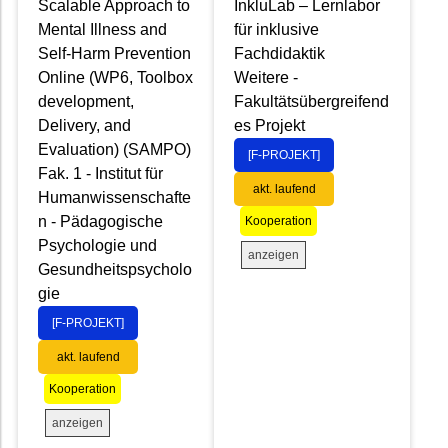
Scalable Approach to
InkluLab – Lernlabor
Mental Illness and
für inklusive
Self-Harm Prevention
Fachdidaktik
Online (WP6, Toolbox
Weitere -
development,
Fakultätsübergreifend
Delivery, and
es Projekt
Evaluation) (SAMPO)
[F-PROJEKT]
Fak. 1 - Institut für
akt. laufend
Humanwissenschafte
n - Pädagogische
Kooperation
Psychologie und
anzeigen
Gesundheitspsycholo
gie
[F-PROJEKT]
akt. laufend
Kooperation
anzeigen