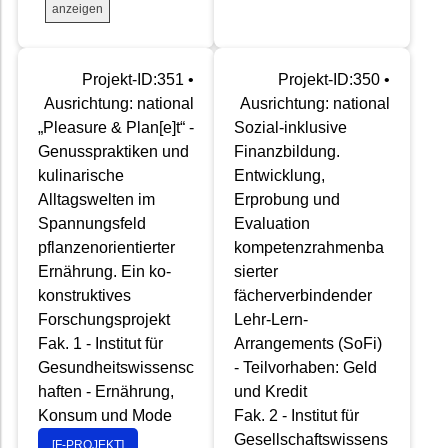
anzeigen
Projekt-ID:351 •
Projekt-ID:350 •
Ausrichtung: national
Ausrichtung: national
„Pleasure & Plan[e]t“ -
Sozial-inklusive
Genusspraktiken und
Finanzbildung.
kulinarische
Entwicklung,
Alltagswelten im
Erprobung und
Spannungsfeld
Evaluation
pflanzenorientierter
kompetenzrahmenba
Ernährung. Ein ko-
sierter
konstruktives
fächerverbindender
Forschungsprojekt
Lehr-Lern-
Fak. 1 - Institut für
Arrangements (SoFi)
Gesundheitswissensc
- Teilvorhaben: Geld
haften - Ernährung,
und Kredit
Konsum und Mode
Fak. 2 - Institut für
Gesellschaftswissens
[F-PROJEKT]