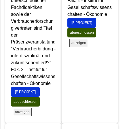
unterschiedlicher
Fak. 2 - Institut für
Fachdidaktiken
Gesellschaftswissens
sowie der
chaften - Ökonomie
Verbraucherforschun
[F-PROJEKT]
g vertreten sind.Titel
abgeschlossen
der
Präsenzveranstaltung
anzeigen
"Verbraucherbildung -
interdisziplinär und
zukunftsorientiert!?"
Fak. 2 - Institut für
Gesellschaftswissens
chaften - Ökonomie
[F-PROJEKT]
abgeschlossen
anzeigen