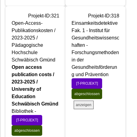
Projekt-ID:321
Projekt-ID:318
Open-Access-
Einsamkeitsdetektive
Publikationskosten /
Fak. 1 - Institut für
2023-2025 /
Gesundheitswissensc
Pädagogische
haften -
Hochschule
Forschungsmethoden
Schwäbisch Gmünd
in der
Open access
Gesundheitsförderun
publication costs /
g und Prävention
2023-2025 /
[T-PROJEKT]
University of
abgeschlossen
Education
Schwäbisch Gmünd
anzeigen
Bibliothek -
[T-PROJEKT]
abgeschlossen