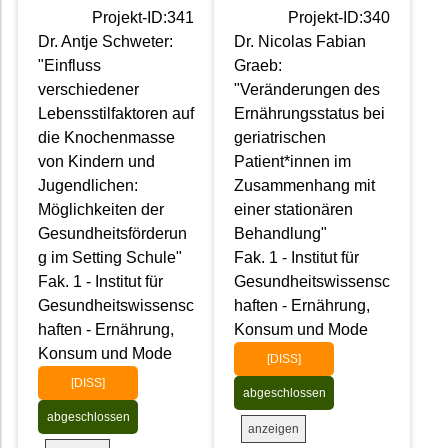
Projekt-ID:341
Projekt-ID:340
Dr. Antje Schweter:
Dr. Nicolas Fabian
"Einfluss
Graeb:
verschiedener
"Veränderungen des
Lebensstilfaktoren auf
Ernährungsstatus bei
die Knochenmasse
geriatrischen
von Kindern und
Patient*innen im
Jugendlichen:
Zusammenhang mit
Möglichkeiten der
einer stationären
Gesundheitsförderun
Behandlung"
g im Setting Schule"
Fak. 1 - Institut für
Fak. 1 - Institut für
Gesundheitswissensc
Gesundheitswissensc
haften - Ernährung,
haften - Ernährung,
Konsum und Mode
Konsum und Mode
[DISS]
[DISS]
abgeschlossen
abgeschlossen
anzeigen