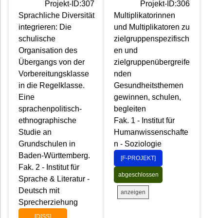
Projekt-ID:307
Projekt-ID:306
Sprachliche Diversität
Multiplikatorinnen
integrieren: Die
und Multiplikatoren zu
schulische
zielgruppenspezifisch
Organisation des
en und
Übergangs von der
zielgruppenübergreife
Vorbereitungsklasse
nden
in die Regelklasse.
Gesundheitsthemen
Eine
gewinnen, schulen,
sprachenpolitisch-
begleiten
ethnographische
Fak. 1 - Institut für
Studie an
Humanwissenschafte
Grundschulen in
n - Soziologie
Baden-Württemberg.
[F-PROJEKT]
Fak. 2 - Institut für
abgeschlossen
Sprache & Literatur -
Deutsch mit
anzeigen
Sprecherziehung
[DISS]