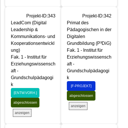
Projekt-ID:343
Projekt-ID:342
LeadCom (Digital
Primat des
Leadership &
Pädagogischen in der
Kommunikations- und
Digitalen
Kooperationsentwickl
Grundbildung (P³DiG)
ung)
Fak. 1 - Institut für
Fak. 1 - Institut für
Erziehungswissensch
Erziehungswissensch
aft -
aft -
Grundschulpädagogi
Grundschulpädagogi
k
k
[F-PROJEKT]
[ENTW.VORH.]
abgeschlossen
abgeschlossen
anzeigen
anzeigen