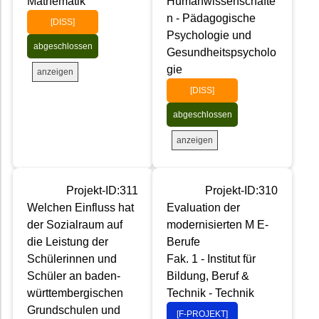
Mathematik
Humanwissenschafte
n - Pädagogische
[DISS]
Psychologie und
abgeschlossen
Gesundheitspsycholo
gie
anzeigen
[DISS]
abgeschlossen
anzeigen
Projekt-ID:311
Projekt-ID:310
Welchen Einfluss hat
Evaluation der
der Sozialraum auf
modernisierten M E-
die Leistung der
Berufe
Schülerinnen und
Fak. 1 - Institut für
Schüler an baden-
Bildung, Beruf &
württembergischen
Technik - Technik
Grundschulen und
[F-PROJEKT]