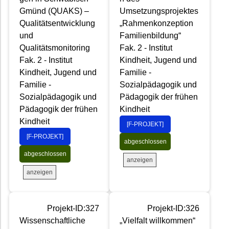
Gmünd (QUAKS) –
Umsetzungsprojektes
Qualitätsentwicklung
„Rahmenkonzeption
und
Familienbildung“
Qualitätsmonitoring
Fak. 2 - Institut
Fak. 2 - Institut
Kindheit, Jugend und
Kindheit, Jugend und
Familie -
Familie -
Sozialpädagogik und
Sozialpädagogik und
Pädagogik der frühen
Pädagogik der frühen
Kindheit
Kindheit
[F-PROJEKT]
[F-PROJEKT]
abgeschlossen
abgeschlossen
anzeigen
anzeigen
Projekt-ID:327
Projekt-ID:326
Wissenschaftliche
„Vielfalt willkommen“