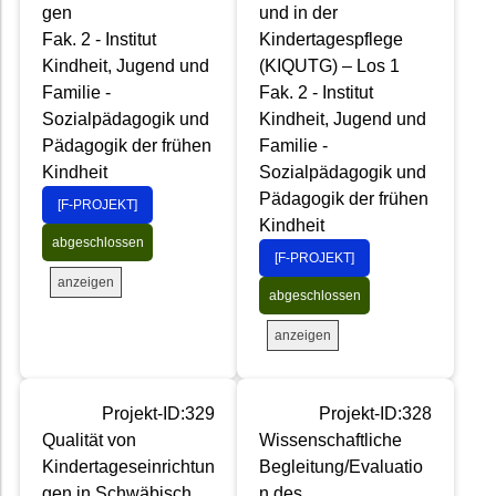
gen
und in der
Fak. 2 - Institut
Kindertagespflege
Kindheit, Jugend und
(KIQUTG) – Los 1
Familie -
Fak. 2 - Institut
Sozialpädagogik und
Kindheit, Jugend und
Pädagogik der frühen
Familie -
Kindheit
Sozialpädagogik und
Pädagogik der frühen
[F-PROJEKT]
Kindheit
abgeschlossen
[F-PROJEKT]
anzeigen
abgeschlossen
anzeigen
Projekt-ID:329
Projekt-ID:328
Qualität von
Wissenschaftliche
Kindertageseinrichtun
Begleitung/Evaluatio
gen in Schwäbisch
n des