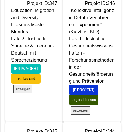
Projekt-ID:347
Projekt-ID:346
Education, Migration,
"Kollektive Intelligenz
and Diversity -
in Delphi-Verfahren -
Erasmus Master
ein Experiment"
Mundus
(Kurztitel: KID)
Fak. 2 - Institut für
Fak. 1 - Institut für
Sprache & Literatur -
Gesundheitswissensc
Deutsch mit
haften -
Sprecherziehung
Forschungsmethoden
in der
[ENTW.VORH.]
Gesundheitsförderun
akt. laufend
g und Prävention
anzeigen
[F-PROJEKT]
abgeschlossen
anzeigen
Projekt-ID:345
Projekt-ID:344