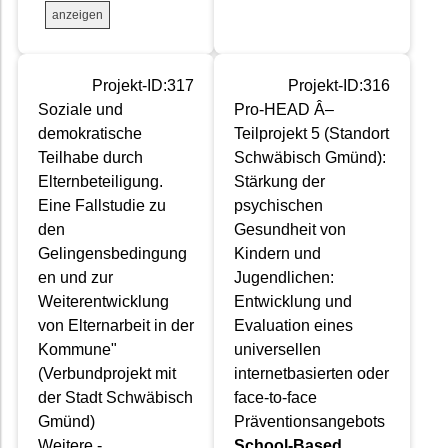
anzeigen
Projekt-ID:317
Projekt-ID:316
Soziale und
Pro-HEAD Â–
demokratische
Teilprojekt 5 (Standort
Teilhabe durch
Schwäbisch Gmünd):
Elternbeteiligung.
Stärkung der
Eine Fallstudie zu
psychischen
den
Gesundheit von
Gelingensbedingung
Kindern und
en und zur
Jugendlichen:
Weiterentwicklung
Entwicklung und
von Elternarbeit in der
Evaluation eines
Kommune"
universellen
(Verbundprojekt mit
internetbasierten oder
der Stadt Schwäbisch
face-to-face
Gmünd)
Präventionsangebots
Weitere -
School-Based