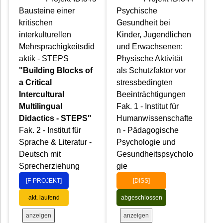
Bausteine einer
Psychische
kritischen
Gesundheit bei
interkulturellen
Kinder, Jugendlichen
Mehrsprachigkeitsdid
und Erwachsenen:
aktik - STEPS
Physische Aktivität
"Building Blocks of
als Schutzfaktor vor
a Critical
stressbedingten
Intercultural
Beeinträchtigungen
Multilingual
Fak. 1 - Institut für
Didactics - STEPS"
Humanwissenschafte
Fak. 2 - Institut für
n - Pädagogische
Sprache & Literatur -
Psychologie und
Deutsch mit
Gesundheitspsycholo
Sprecherziehung
gie
[F-PROJEKT]
[DISS]
akt. laufend
abgeschlossen
anzeigen
anzeigen