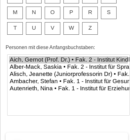
M
N
O
P
R
S
T
U
V
W
Z
Personen mit diese Anfangsbuchstaben: