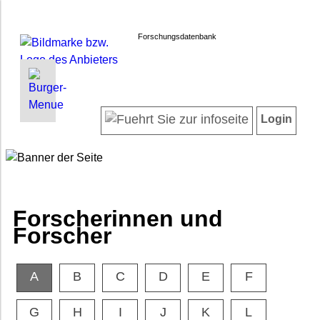
Forschungsdatenbank
INFORMATIONEN | SUCHEN
LOGIN
Willkommen
Registrieren
Login
Projektübersicht
Login
Neueste Projekte
Forscherinnen und Forscher
Suche in Projekten
FAQ
Forscherinnen und
Barrierefreiheit
Forscher
Impressum
Datenschutz
A
B
C
D
E
F
G
H
I
J
K
L