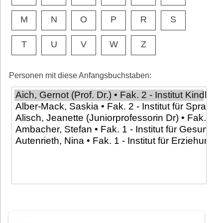
M
N
O
P
R
S
T
U
V
W
Z
Personen mit diese Anfangsbuchstaben: