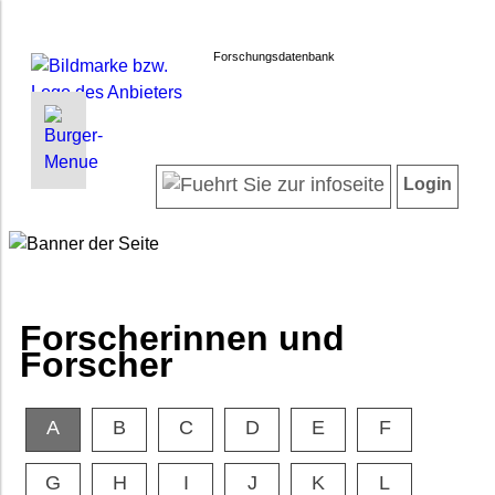
Forschungsdatenbank
INFORMATIONEN | SUCHEN
LOGIN
Willkommen
Registrieren
Login
Projektübersicht
Login
Neueste Projekte
Forscherinnen und Forscher
Suche in Projekten
FAQ
Forscherinnen und
Barrierefreiheit
Forscher
Impressum
Datenschutz
A
B
C
D
E
F
G
H
I
J
K
L