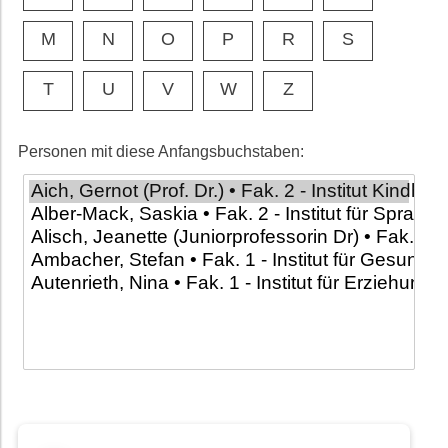
M
N
O
P
R
S
T
U
V
W
Z
Personen mit diese Anfangsbuchstaben: