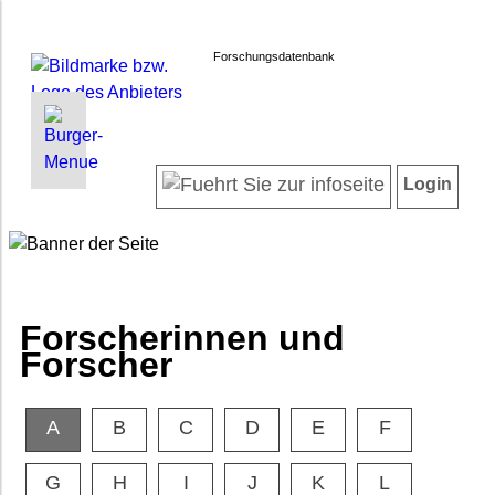
Forschungsdatenbank
INFORMATIONEN | SUCHEN
LOGIN
Willkommen
Registrieren
Login
Projektübersicht
Login
Neueste Projekte
Forscherinnen und Forscher
Suche in Projekten
FAQ
Forscherinnen und
Barrierefreiheit
Forscher
Impressum
Datenschutz
A
B
C
D
E
F
G
H
I
J
K
L