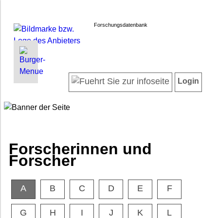
Forschungsdatenbank
INFORMATIONEN | SUCHEN
LOGIN
Willkommen
Registrieren
Login
Projektübersicht
Login
Neueste Projekte
Forscherinnen und Forscher
Suche in Projekten
FAQ
Forscherinnen und
Barrierefreiheit
Forscher
Impressum
Datenschutz
A
B
C
D
E
F
G
H
I
J
K
L