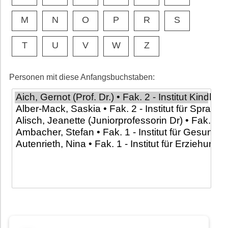
M
N
O
P
R
S
T
U
V
W
Z
Personen mit diese Anfangsbuchstaben: