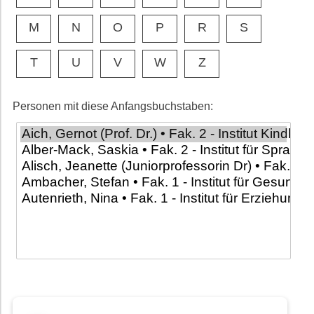
M
N
O
P
R
S
T
U
V
W
Z
Personen mit diese Anfangsbuchstaben: