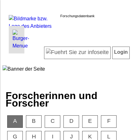
Forschungsdatenbank
INFORMATIONEN | SUCHEN
LOGIN
Willkommen
Registrieren
Login
Projektübersicht
Login
Neueste Projekte
Forscherinnen und Forscher
Suche in Projekten
FAQ
Forscherinnen und
Barrierefreiheit
Forscher
Impressum
Datenschutz
A
B
C
D
E
F
G
H
I
J
K
L