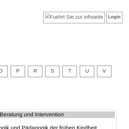
Login
O
P
R
S
T
U
V