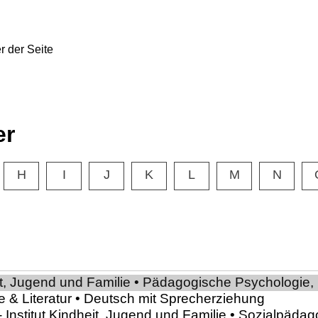
er
H
I
J
K
L
M
N