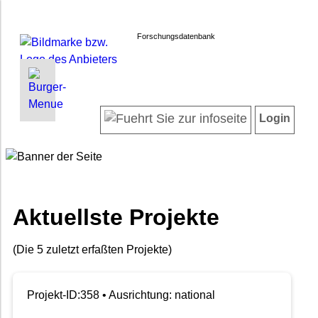
Forschungsdatenbank
INFORMATIONEN | SUCHEN
LOGIN
Willkommen
Registrieren
Login
Projektübersicht
Login
Neueste Projekte
Forscherinnen und Forscher
Suche in Projekten
FAQ
Aktuellste Projekte
Barrierefreiheit
Impressum
(Die 5 zuletzt erfaßten Projekte)
Datenschutz
Projekt-ID:358 • Ausrichtung: national