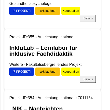
Gesundheitspsychologie
[F-PROJEKT]
akt. laufend
Kooperation
Details
Projekt-ID:355 • Ausrichtung: national
InkluLab – Lernlabor für
inklusive Fachdidaktik
Weitere - Fakultätsübergreifendes Projekt
[F-PROJEKT]
akt. laufend
Kooperation
Details
Projekt-ID:354 • Ausrichtung: national • 7011154
„NIK – Nachrichten,