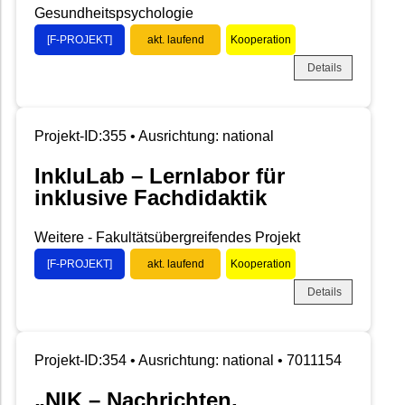
Gesundheitspsychologie
[F-PROJEKT]
akt. laufend
Kooperation
Details
Projekt-ID:355 • Ausrichtung: national
InkluLab – Lernlabor für
inklusive Fachdidaktik
Weitere - Fakultätsübergreifendes Projekt
[F-PROJEKT]
akt. laufend
Kooperation
Details
Projekt-ID:354 • Ausrichtung: national • 7011154
„NIK – Nachrichten,