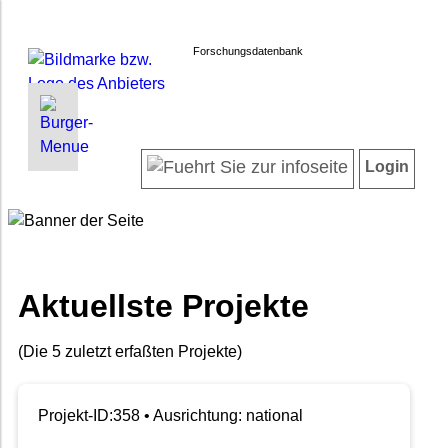
Forschungsdatenbank
INFORMATIONEN | SUCHEN
LOGIN
Willkommen
Registrieren
Login
Projektübersicht
Login
Neueste Projekte
Forscherinnen und Forscher
Suche in Projekten
FAQ
Aktuellste Projekte
Barrierefreiheit
Impressum
(Die 5 zuletzt erfaßten Projekte)
Datenschutz
Projekt-ID:358 • Ausrichtung: national