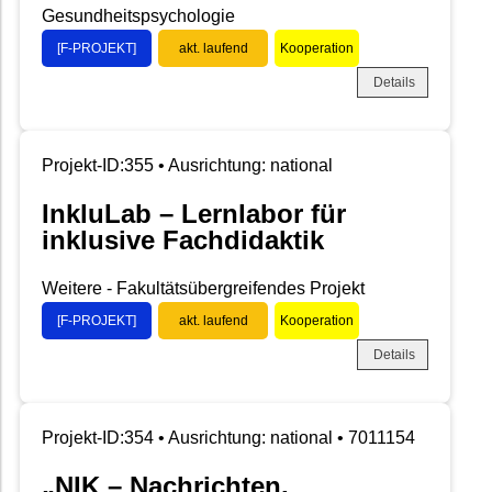
Gesundheitspsychologie
[F-PROJEKT]
akt. laufend
Kooperation
Details
Projekt-ID:355 • Ausrichtung: national
InkluLab – Lernlabor für
inklusive Fachdidaktik
Weitere - Fakultätsübergreifendes Projekt
[F-PROJEKT]
akt. laufend
Kooperation
Details
Projekt-ID:354 • Ausrichtung: national • 7011154
„NIK – Nachrichten,