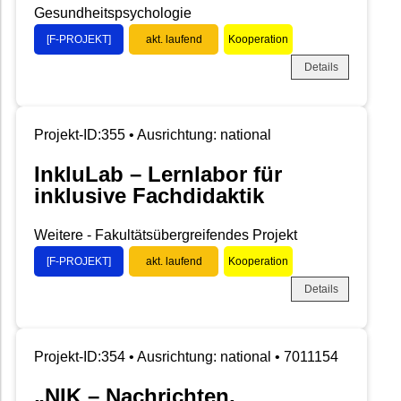
Gesundheitspsychologie
[F-PROJEKT]
akt. laufend
Kooperation
Details
Projekt-ID:355 • Ausrichtung: national
InkluLab – Lernlabor für
inklusive Fachdidaktik
Weitere - Fakultätsübergreifendes Projekt
[F-PROJEKT]
akt. laufend
Kooperation
Details
Projekt-ID:354 • Ausrichtung: national • 7011154
„NIK – Nachrichten,