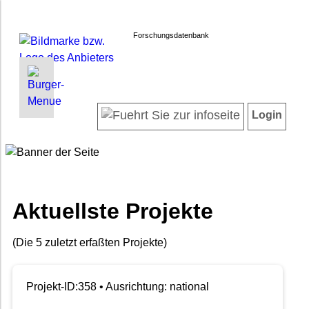
Forschungsdatenbank
INFORMATIONEN | SUCHEN
LOGIN
Willkommen
Registrieren
Login
Projektübersicht
Login
Neueste Projekte
Forscherinnen und Forscher
Suche in Projekten
FAQ
Aktuellste Projekte
Barrierefreiheit
Impressum
(Die 5 zuletzt erfaßten Projekte)
Datenschutz
Projekt-ID:358 • Ausrichtung: national