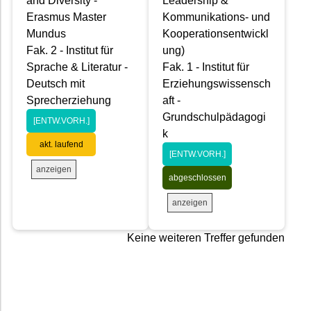
and Diversity -
Leadership &
Erasmus Master
Kommunikations- und
Mundus
Kooperationsentwickl
Fak. 2 - Institut für
ung)
Sprache & Literatur -
Fak. 1 - Institut für
Deutsch mit
Erziehungswissensch
Sprecherziehung
aft -
Grundschulpädagogi
[ENTW.VORH.]
k
akt. laufend
[ENTW.VORH.]
anzeigen
abgeschlossen
anzeigen
Keine weiteren Treffer gefunden