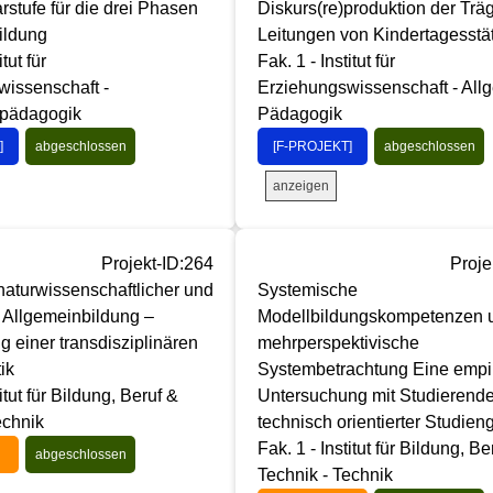
arstufe für die drei Phasen
Diskurs(re)produktion der Trä
ildung
Leitungen von Kindertagesstät
itut für
Fak. 1 - Institut für
wissenschaft -
Erziehungswissenschaft - All
pädagogik
Pädagogik
]
abgeschlossen
[F-PROJEKT]
abgeschlossen
anzeigen
Projekt-ID:264
Proje
 naturwissenschaftlicher und
Systemische
 Allgemeinbildung –
Modellbildungskompetenzen 
 einer transdisziplinären
mehrperspektivische
ik
Systembetrachtung Eine empi
titut für Bildung, Beruf &
Untersuchung mit Studierend
echnik
technisch orientierter Studie
Fak. 1 - Institut für Bildung, Be
abgeschlossen
Technik - Technik