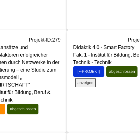
Projekt-ID:279
Proje
sansätze und
Didaktik 4.0 - Smart Factory
aktoren erfolgreicher
Fak. 1 - Institut für Bildung, Be
nen durch Netzwerke in der
Technik - Technik
tierung – eine Studie zum
[F-PROJEKT]
abgeschlossen
nsmodell „
anzeigen
IRTSCHAFT“
titut für Bildung, Beruf &
echnik
abgeschlossen