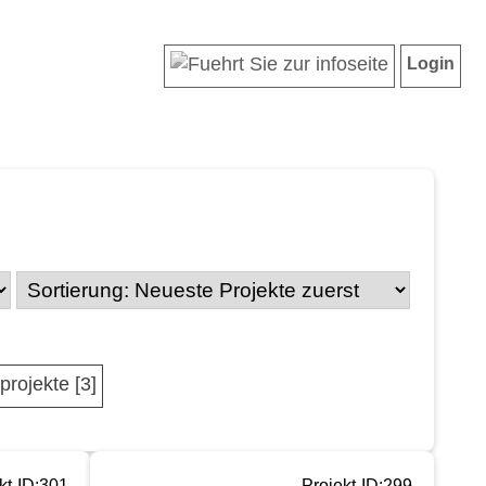
Login
projekte [3]
kt-ID:301
Projekt-ID:299