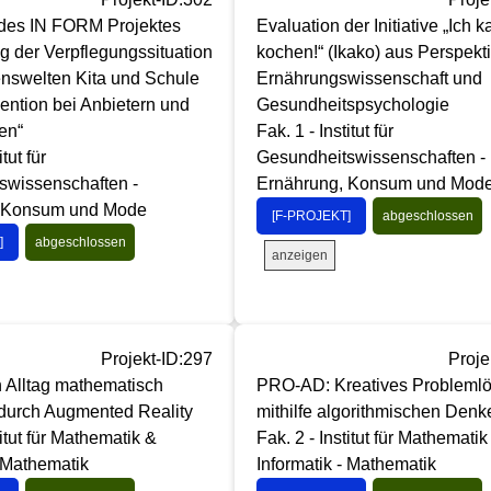
 des IN FORM Projektes
Evaluation der Initiative „Ich 
g der Verpflegungssituation
kochen!“ (Ikako) aus Perspekt
enswelten Kita und Schule
Ernährungswissenschaft und
vention bei Anbietern und
Gesundheitspsychologie
en“
Fak. 1 - Institut für
itut für
Gesundheitswissenschaften -
swissenschaften -
Ernährung, Konsum und Mod
, Konsum und Mode
[F-PROJEKT]
abgeschlossen
]
abgeschlossen
anzeigen
Projekt-ID:297
Proje
Alltag mathematisch
PRO-AD: Kreatives Probleml
 durch Augmented Reality
mithilfe algorithmischen Denk
titut für Mathematik &
Fak. 2 - Institut für Mathematik
- Mathematik
Informatik - Mathematik