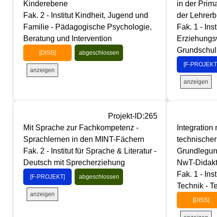
Kinderebene
in der Prim
Fak. 2 - Institut Kindheit, Jugend und
der Lehrerb
Familie - Pädagogische Psychologie,
Fak. 1 - Inst
Beratung und Intervention
Erziehungs
Grundschul
[DISS]
abgeschlossen
[F-PROJEKT
anzeigen
anzeigen
Projekt-ID:265
Mit Sprache zur Fachkompetenz -
Integration
Sprachlernen in den MINT-Fächern
technischer
Fak. 2 - Institut für Sprache & Literatur -
Grundlegung
Deutsch mit Sprecherziehung
NwT-Didakt
Fak. 1 - Ins
[F-PROJEKT]
abgeschlossen
Technik - T
anzeigen
[DISS]