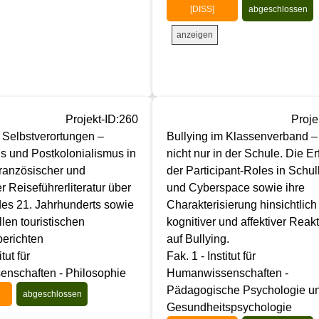
[DISS]
abgeschlossen
anzeigen
Projekt-ID:260
Proje
 Selbstverortungen –
Bullying im Klassenverband –
s und Postkolonialismus in
nicht nur in der Schule. Die E
französischer und
der Participant-Roles in Schul
r Reiseführerliteratur über
und Cyberspace sowie ihre
es 21. Jahrhunderts sowie
Charakterisierung hinsichtlich
llen touristischen
kognitiver und affektiver Reak
berichten
auf Bullying.
itut für
Fak. 1 - Institut für
nschaften - Philosophie
Humanwissenschaften -
Pädagogische Psychologie u
abgeschlossen
Gesundheitspsychologie