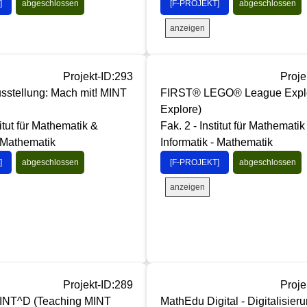
]
abgeschlossen
[F-PROJEKT]
abgeschlossen
anzeigen
Projekt-ID:293
Proje
sstellung: Mach mit! MINT
FIRST® LEGO® League Explo
Explore)
titut für Mathematik &
Fak. 2 - Institut für Mathematik
- Mathematik
Informatik - Mathematik
]
abgeschlossen
[F-PROJEKT]
abgeschlossen
anzeigen
Projekt-ID:289
Proje
INT^D (Teaching MINT
MathEdu Digital - Digitalisieru