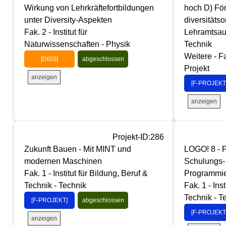
Wirkung von Lehrkräftefortbildungen
hoch D) Fö
unter Diversity-Aspekten
diversitätso
Fak. 2 - Institut für
Lehramtsau
Naturwissenschaften - Physik
Technik
Weitere - F
[DISS]
abgeschlossen
Projekt
anzeigen
[F-PROJEKT
anzeigen
Projekt-ID:286
Zukunft Bauen - Mit MINT und
LOGO! 8 - P
modernen Maschinen
Schulungs-
Fak. 1 - Institut für Bildung, Beruf &
Programmie
Technik - Technik
Fak. 1 - Ins
Technik - T
[F-PROJEKT]
abgeschlossen
[F-PROJEKT
anzeigen