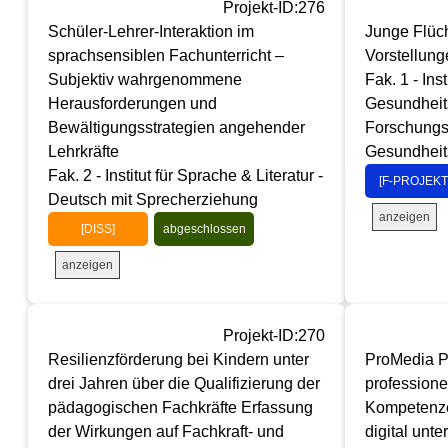
Projekt-ID:276
Schüler-Lehrer-Interaktion im
Junge Flüch
sprachsensiblen Fachunterricht –
Vorstellun
Subjektiv wahrgenommene
Fak. 1 - Inst
Herausforderungen und
Gesundheit
Bewältigungsstrategien angehender
Forschungs
Lehrkräfte
Gesundheit
Fak. 2 - Institut für Sprache & Literatur -
[F-PROJEKT
Deutsch mit Sprecherziehung
anzeigen
[DISS]
abgeschlossen
anzeigen
Projekt-ID:270
Resilienzförderung bei Kindern unter
ProMedia P
drei Jahren über die Qualifizierung der
profession
pädagogischen Fachkräfte Erfassung
Kompetenze
der Wirkungen auf Fachkraft- und
digital unt