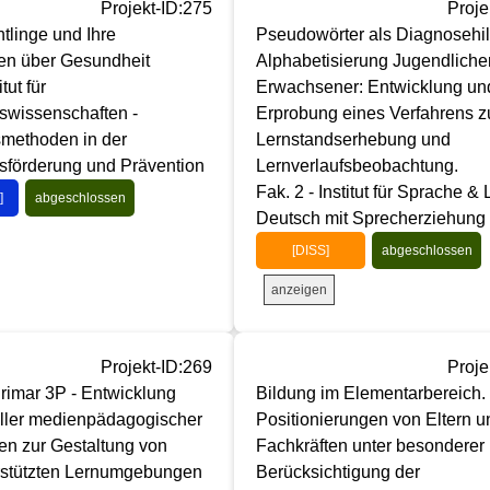
Projekt-ID:275
Proje
tlinge und Ihre
Pseudowörter als Diagnosehilf
gen über Gesundheit
Alphabetisierung Jugendliche
itut für
Erwachsener: Entwicklung un
swissenschaften -
Erprobung eines Verfahrens z
methoden in der
Lernstandserhebung und
sförderung und Prävention
Lernverlaufsbeobachtung.
Fak. 2 - Institut für Sprache & L
]
abgeschlossen
Deutsch mit Sprecherziehung
[DISS]
abgeschlossen
anzeigen
Projekt-ID:269
Proje
rimar 3P - Entwicklung
Bildung im Elementarbereich.
eller medienpädagogischer
Positionierungen von Eltern u
n zur Gestaltung von
Fachkräften unter besonderer
erstützten Lernumgebungen
Berücksichtigung der