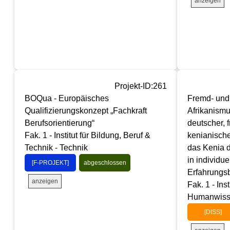
anzeigen
Projekt-ID:261
BOQua - Europäisches
Fremd- und
Qualifizierungskonzept „Fachkraft
Afrikanismu
Berufsorientierung“
deutscher, 
Fak. 1 - Institut für Bildung, Beruf &
kenianische
Technik - Technik
das Kenia d
in individue
[F-PROJEKT]
abgeschlossen
Erfahrungs
anzeigen
Fak. 1 - Inst
Humanwisse
[DISS]