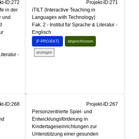
kt-ID:272
Projekt-ID:271
e in der
iTILT (Interactive Teaching in
r und
Languages with Technology)
d
Fak. 2 - Institut für Sprache & Literatur -
ur
Englisch
[F-PROJEKT]
abgeschlossen
anzeigen
iteratur -
kt-ID:268
Projekt-ID:267
Personzentrierte Spiel- und
nd
Entwicklungsförderung in
Kindertageseinrichtungen zur
Unterstützung einer gesunden