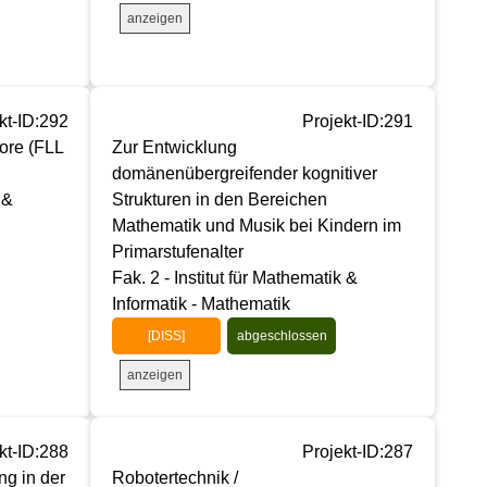
anzeigen
kt-ID:292
Projekt-ID:291
re (FLL
Zur Entwicklung
domänenübergreifender kognitiver
 &
Strukturen in den Bereichen
Mathematik und Musik bei Kindern im
Primarstufenalter
Fak. 2 - Institut für Mathematik &
Informatik - Mathematik
[DISS]
abgeschlossen
anzeigen
kt-ID:288
Projekt-ID:287
ng in der
Robotertechnik /