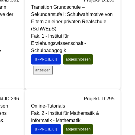
kann
Transition Grundschule –
ive der
Sekundarstufe I: Schulwahlmotive von
Eltern an einer privaten Realschule
(SchWEpS).
Fak. 1 - Institut für
Erziehungswissenschaft -
e
Schulpädagogik
[F-PROJEKT]
abgeschlossen
anzeigen
kt-ID:296
Projekt-ID:295
ösen
Online-Tutorials
ens
Fak. 2 - Institut für Mathematik &
 &
Informatik - Mathematik
[F-PROJEKT]
abgeschlossen