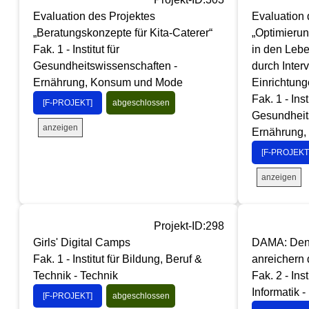
Evaluation des Projektes
Evaluation
„Beratungskonzepte für Kita-Caterer“
„Optimierun
Fak. 1 - Institut für
in den Leb
Gesundheitswissenschaften -
durch Inter
Ernährung, Konsum und Mode
Einrichtung
Fak. 1 - Inst
[F-PROJEKT]
abgeschlossen
Gesundheit
anzeigen
Ernährung
[F-PROJEKT
anzeigen
Projekt-ID:298
Girls' Digital Camps
DAMA: Den 
Fak. 1 - Institut für Bildung, Beruf &
anreichern
Technik - Technik
Fak. 2 - Ins
Informatik 
[F-PROJEKT]
abgeschlossen