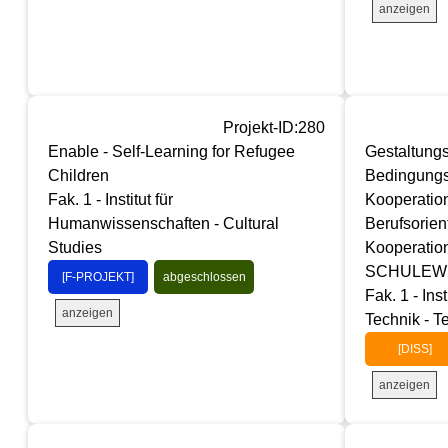
anzeigen
Projekt-ID:280
Enable - Self-Learning for Refugee
Gestaltung
Children
Bedingungsf
Fak. 1 - Institut für
Kooperatio
Humanwissenschaften - Cultural
Berufsorien
Studies
Kooperatio
SCHULEW
[F-PROJEKT]
abgeschlossen
Fak. 1 - Ins
anzeigen
Technik - T
[DISS]
anzeigen