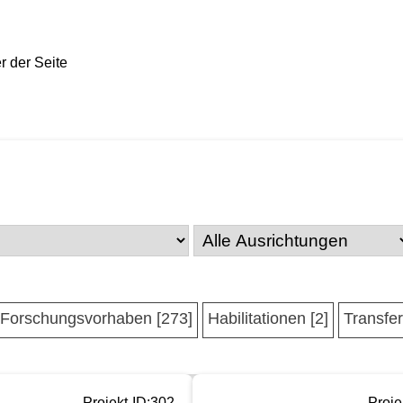
Forschungsvorhaben [273]
Habilitationen [2]
Transfer
Projekt-ID:302
Proje