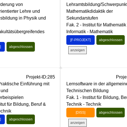
rderung von
Lehramtsbildung/Schwerpunk
rientierter Lehre und
Mathematikdidaktik der
sbildung in Physik und
Sekundarstufen
Fak. 2 - Institut für Mathematik
akultätsübergreifendes
Informatik - Mathematik
[F-PROJEKT]
abgeschlossen
]
abgeschlossen
anzeigen
Projekt-ID:285
Proje
raktische Einführung mit
Lernsoftware in der allgemein
 und
Technischen Bildung
rbeispielen
Fak. 1 - Institut für Bildung, Be
titut für Bildung, Beruf &
Technik - Technik
echnik
[DISS]
abgeschlossen
]
abgeschlossen
anzeigen