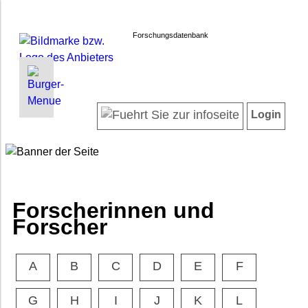
Forschungsdatenbank
INFORMATIONEN | SUCHEN
LOGIN
Willkommen
Registrieren
Login
Projektübersicht
Login
Neueste Projekte
Forscherinnen und Forscher
Suche in Projekten
FAQ
Forscherinnen und
Barrierefreiheit
Forscher
Impressum
Datenschutz
A
B
C
D
E
F
G
H
I
J
K
L