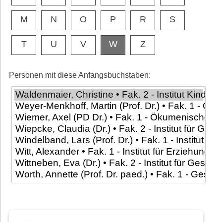
M
N
O
P
R
S
T
U
V
W
Z
Personen mit diese Anfangsbuchstaben: