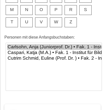
M
N
O
P
R
S
T
U
V
W
Z
Personen mit diese Anfangsbuchstaben: