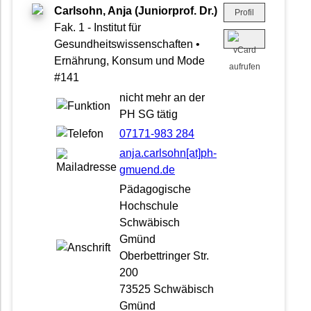
Carlsohn, Anja (Juniorprof. Dr.)
Profil
Fak. 1 - Institut für
Gesundheitswissenschaften •
Ernährung, Konsum und Mode
#141
nicht mehr an der
PH SG tätig
07171-983 284
anja.carlsohn[at]ph-
gmuend.de
Pädagogische
Hochschule
Schwäbisch
Gmünd
Oberbettringer Str.
200
73525 Schwäbisch
Gmünd