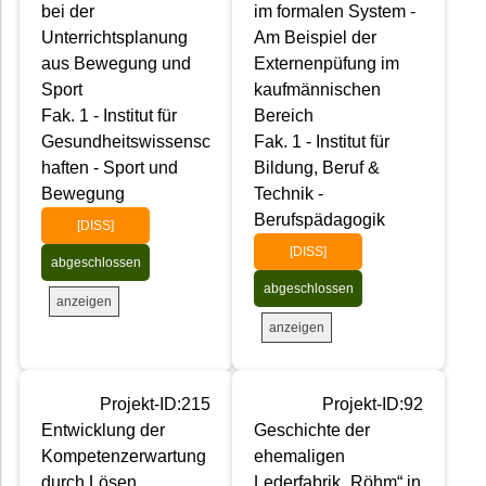
bei der
im formalen System -
Unterrichtsplanung
Am Beispiel der
aus Bewegung und
Externenpüfung im
Sport
kaufmännischen
Fak. 1 - Institut für
Bereich
Gesundheitswissensc
Fak. 1 - Institut für
haften - Sport und
Bildung, Beruf &
Bewegung
Technik -
Berufspädagogik
[DISS]
[DISS]
abgeschlossen
abgeschlossen
anzeigen
anzeigen
Projekt-ID:215
Projekt-ID:92
Entwicklung der
Geschichte der
Kompetenzerwartung
ehemaligen
durch Lösen
Lederfabrik „Röhm“ in