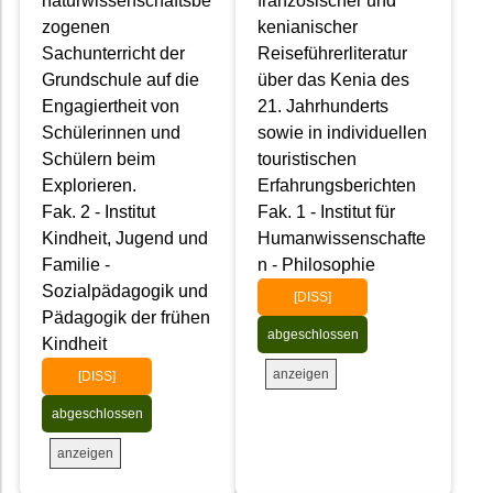
naturwissenschaftsbe
französischer und
zogenen
kenianischer
Sachunterricht der
Reiseführerliteratur
Grundschule auf die
über das Kenia des
Engagiertheit von
21. Jahrhunderts
Schülerinnen und
sowie in individuellen
Schülern beim
touristischen
Explorieren.
Erfahrungsberichten
Fak. 2 - Institut
Fak. 1 - Institut für
Kindheit, Jugend und
Humanwissenschafte
Familie -
n - Philosophie
Sozialpädagogik und
[DISS]
Pädagogik der frühen
abgeschlossen
Kindheit
anzeigen
[DISS]
abgeschlossen
anzeigen