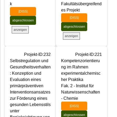
k
Fakultätsübergreifend
es Projekt
[DISS]
[DISS]
abgeschlossen
abgeschlossen
anzeigen
anzeigen
Projekt-ID:232
Projekt-ID:221
Selbstregulation und
Kompetenzorientieru
Gesundheitsverhalten
ng im Rahmen
: Konzeption und
experimentalchemisc
Evaluation eines
her Praktika
primärpräventiven
Fak. 2 - Institut für
Interventionsansatzes
Naturwissenschaften
zur Förderung eines
- Chemie
gesunden Lebensstils
[DISS]
unter
abgeschlossen