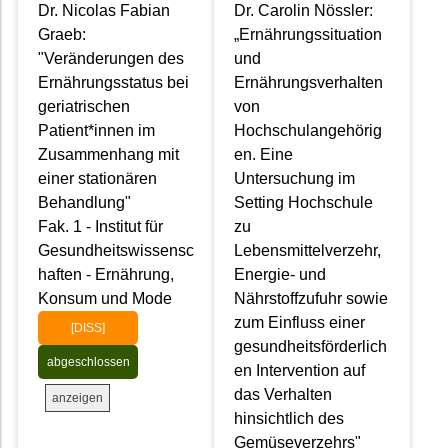
Dr. Nicolas Fabian
Dr. Carolin Nössler:
Graeb:
„Ernährungssituation
"Veränderungen des
und
Ernährungsstatus bei
Ernährungsverhalten
geriatrischen
von
Patient*innen im
Hochschulangehörig
Zusammenhang mit
en. Eine
einer stationären
Untersuchung im
Behandlung"
Setting Hochschule
Fak. 1 - Institut für
zu
Gesundheitswissensc
Lebensmittelverzehr,
haften - Ernährung,
Energie- und
Konsum und Mode
Nährstoffzufuhr sowie
zum Einfluss einer
[DISS]
gesundheitsförderlich
abgeschlossen
en Intervention auf
das Verhalten
anzeigen
hinsichtlich des
Gemüseverzehrs"