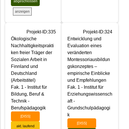
abgeschlossen
anzeigen
Projekt-ID:335
Projekt-ID:324
Ökologische
Entwicklung und
Nachhaltigkeitsprakti
Evaluation eines
ken freier Träger der
veränderten
Sozialen Arbeit in
Montessoriausbildun
Finnland und
gskonzeptes –
Deutschland
empirische Einblicke
(Arbeitstitel)
und Empfehlungen
Fak. 1 - Institut für
Fak. 1 - Institut für
Bildung, Beruf &
Erziehungswissensch
Technik -
aft -
Berufspädagogik
Grundschulpädagogi
k
[DISS]
[DISS]
akt. laufend