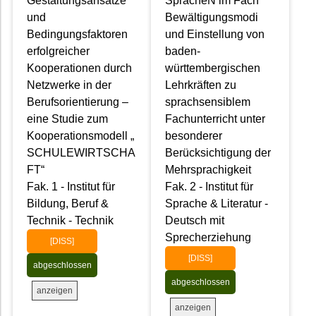
Gestaltungsansätze
SpracheN im Fach
und
Bewältigungsmodi
Bedingungsfaktoren
und Einstellung von
erfolgreicher
baden-
Kooperationen durch
württembergischen
Netzwerke in der
Lehrkräften zu
Berufsorientierung –
sprachsensiblem
eine Studie zum
Fachunterricht unter
Kooperationsmodell „
besonderer
SCHULEWIRTSCHA
Berücksichtigung der
FT“
Mehrsprachigkeit
Fak. 1 - Institut für
Fak. 2 - Institut für
Bildung, Beruf &
Sprache & Literatur -
Technik - Technik
Deutsch mit
Sprecherziehung
[DISS]
[DISS]
abgeschlossen
abgeschlossen
anzeigen
anzeigen