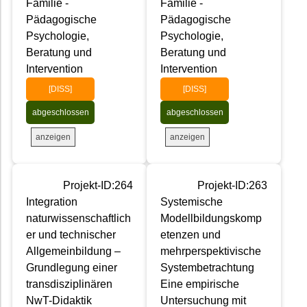
Familie -
Familie -
Pädagogische
Pädagogische
Psychologie,
Psychologie,
Beratung und
Beratung und
Intervention
Intervention
[DISS]
[DISS]
abgeschlossen
abgeschlossen
anzeigen
anzeigen
Projekt-ID:264
Projekt-ID:263
Integration
Systemische
naturwissenschaftlich
Modellbildungskomp
er und technischer
etenzen und
Allgemeinbildung –
mehrperspektivische
Grundlegung einer
Systembetrachtung
transdisziplinären
Eine empirische
NwT-Didaktik
Untersuchung mit